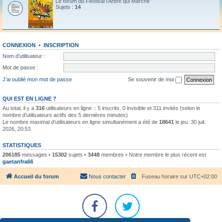
Le forum du Festival l'Arbre qui Marche
Sujets :
14
CONNEXION
•
INSCRIPTION
Nom d’utilisateur :
Mot de passe :
J’ai oublié mon mot de passe
Se souvenir de moi
QUI EST EN LIGNE ?
Au total, il y a
316
utilisateurs en ligne :: 5 inscrits, 0 invisible et 311 invités (selon le
nombre d’utilisateurs actifs des 5 dernières minutes)
Le nombre maximal d’utilisateurs en ligne simultanément a été de
18641
le jeu. 30 juil.
2026, 20:53
STATISTIQUES
206185
messages •
15302
sujets •
3448
membres • Notre membre le plus récent est
gaetanfra66
Accueil du forum
Nous contacter
Fuseau horaire sur
UTC+02:00