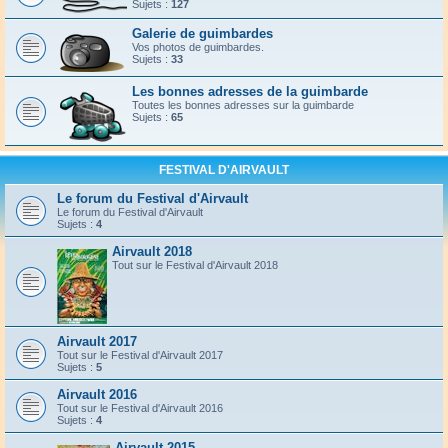
Sujets :
127
Galerie de guimbardes
Vos photos de guimbardes.
Sujets :
33
Les bonnes adresses de la guimbarde
Toutes les bonnes adresses sur la guimbarde
Sujets :
65
FESTIVAL D'AIRVAULT
Le forum du Festival d'Airvault
Le forum du Festival d'Airvault
Sujets :
4
Airvault 2018
Tout sur le Festival d'Airvault 2018
Airvault 2017
Tout sur le Festival d'Airvault 2017
Sujets :
5
Airvault 2016
Tout sur le Festival d'Airvault 2016
Sujets :
4
Airvault 2015