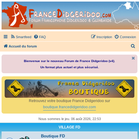
France Didgeridoo
Didgeridoo et Guimbarde sur France Didgeridoo - retrouvez la communauté.
Smartfeed
FAQ
Inscription
Connexion
R
Accueil du forum
e
c
Bienvenue sur le nouveau Forum de France Didgeridoo (v4).
Un format plus actuel et plus sécurisé.
h
e
r
c
h
Retrouvez votre boutique France Didgeridoo sur
e
boutique.francedidgeridoo.com
r
Nous sommes le jeu. 06 août 2026, 22:53
VILLAGE FD
Boutique FD