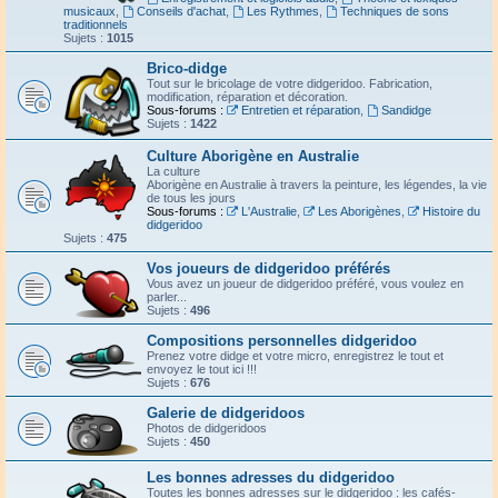
musicaux
,
Conseils d'achat
,
Les Rythmes
,
Techniques de sons
traditionnels
Sujets :
1015
Brico-didge
Tout sur le bricolage de votre didgeridoo. Fabrication,
modification, réparation et décoration.
Sous-forums :
Entretien et réparation
,
Sandidge
Sujets :
1422
Culture Aborigène en Australie
La culture
Aborigène en Australie à travers la peinture, les légendes, la vie
de tous les jours
Sous-forums :
L'Australie
,
Les Aborigènes
,
Histoire du
didgeridoo
Sujets :
475
Vos joueurs de didgeridoo préférés
Vous avez un joueur de didgeridoo préféré, vous voulez en
parler...
Sujets :
496
Compositions personnelles didgeridoo
Prenez votre didge et votre micro, enregistrez le tout et
envoyez le tout ici !!!
Sujets :
676
Galerie de didgeridoos
Photos de didgeridoos
Sujets :
450
Les bonnes adresses du didgeridoo
Toutes les bonnes adresses sur le didgeridoo : les cafés-