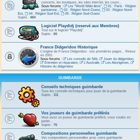
concerts, les boutiques, les sites internet, les cours...
Sous-forums :
Les "World Wide liens"
,
01 : Paris - Région
parisienne.
,
02 : Région Nord-Ouest
,
03 : Région Nord-
Est
,
04 : Région Sud-Est
,
05 : Région Sud-Ouest
Sujets :
484
Logiciel Playdidj (reservé aux Membres)
Tout sur le logiciel "Playdidj".
Sujets :
66
France Didgeridoo Historique
L'origine de France Didgeridoo : ses premières pages... Retour
en 2001
Sous-forums :
Les conseils de Séb
,
Jouer du didgeridoo
,
Entretien et réparation
,
L'Australie
,
Les Aborigènes
,
Histoire du didgeridoo
GUIMBARDE
Conseils techniques guimbarde
Tous les conseils techniques pour jouer de la guimbarde
Sujets :
111
Vos joueurs de guimbarde préférés
Vous avez un joueur de guimbarde préféré, vous voulez en
parler...
Sujets :
76
Compositions personnelles guimbarde
Vos compositions personnelles avec votre guimbarde