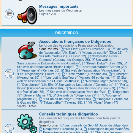
Messages importants
Les messages du Webmaster
Sujets :
200
DIDGERIDOO
Associations Françaises de Didgeridoo
Le forum des Associations Française de Didgeridoo.
Sous-forums :
"Aix Elan" (Aix en Provence 13)
,
Site web
de l'association "Aix Elan"
,
"A bout de souffle" (Dijon 21)
,
"lez'arts d'ailleurs" (St Brieuc 22)
,
"Didgeridoo Franc-
Comtois" (Cessey-les-Quingey 25)
,
Site web de
"l'association du Didgeridoo Franc-Comtois"
,
"Breizh Didge" (Brest 29)
,
Site web de l'association "Breizh Didge"
,
"L'arbre qui marche" Berrien (29)
,
"Armonigène" (Rennes 35)
,
Site web de l'association "Armorigène"
,
"Les Troglodidges" (Tours 37)
,
"Terre mythe" (Grenoble 38)
,
"Tjukurpa"
(Avranches 50)
,
"Les Lutins Souffleurs" (Vannes 56 et Nantes 44)
,
Site
web de l'association "Les Lutins Souffleurs"
,
"Norman'Didge" (Manche 50)
,
"Corroboree" (Lille 59)
,
Site web de l'association "Corroboree"
,
"Pyr'at
Vibes" (Oloron-Sainte-Marie 64)
,
"Australian Vibrations" (Lyon 69)
,
"Vent
du rêve" (Paris 75)
,
Site web de l'association "Vent du rêve"
,
"Didgeridoo
77" (Seine et Marne 77)
,
Site web de "Didgeridoo 77"
,
"L'Aborigène"
(Argentine 79)
,
"Sur un air de didge" (Poitiers 86)
,
"Nangara" (Villeneuve
la Guyard 89)
,
"Takasouffler" (Taverny 95)
,
"Air Vibes" (Agen 47)
Sujets :
1250
Conseils techniques didgeridoo
Les conseils techniques des Membres pour bien jouer du
didgeridoo.
Sous-forums :
Les conseils de Séb
,
Jouer du didgeridoo
,
Respiration Circulaire (RC)
,
Techniques de jeu avancées
,
Enregistrement et logiciels audio
,
Théorie et lexiques