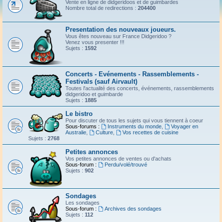
Vente en ligne de didgeridoos et de guimbardes
Nombre total de redirections :
204400
Presentation des nouveaux joueurs.
Vous êtes nouveau sur France Didgeridoo ?
Venez vous presenter !!!
Sujets :
1592
Concerts - Evénements - Rassemblements -
Festivals (sauf Airvault)
Toutes l'actualité des concerts, événements, rassemblements
didgeridoo et guimbarde
Sujets :
1885
Le bistro
Pour discuter de tous les sujets qui vous tiennent à coeur
Sous-forums :
Instruments du monde
,
Voyager en
Australie
,
Culture
,
Vos recettes de cuisine
Sujets :
2768
Petites annonces
Vos petites annonces de ventes ou d'achats
Sous-forum :
Perdu/volé/trouvé
Sujets :
902
Sondages
Les sondages
Sous-forum :
Archives des sondages
Sujets :
112