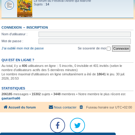
Le forum du Festival l'Arbre qui Marche
Sujets :
14
CONNEXION
•
INSCRIPTION
Nom d’utilisateur :
Mot de passe :
J’ai oublié mon mot de passe
Se souvenir de moi
QUI EST EN LIGNE ?
Au total, il y a
406
utilisateurs en ligne :: 5 inscrits, 0 invisible et 401 invités (selon le
nombre d’utilisateurs actifs des 5 dernières minutes)
Le nombre maximal d’utilisateurs en ligne simultanément a été de
18641
le jeu. 30 juil.
2026, 20:53
STATISTIQUES
206185
messages •
15302
sujets •
3448
membres • Notre membre le plus récent est
gaetanfra66
Accueil du forum
Nous contacter
Fuseau horaire sur
UTC+02:00