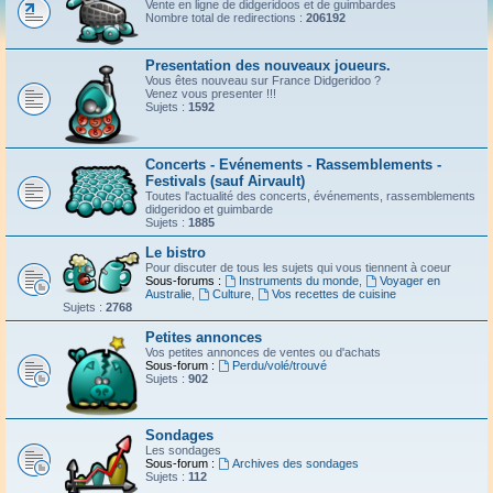
Vente en ligne de didgeridoos et de guimbardes
Nombre total de redirections :
206192
Presentation des nouveaux joueurs.
Vous êtes nouveau sur France Didgeridoo ?
Venez vous presenter !!!
Sujets :
1592
Concerts - Evénements - Rassemblements -
Festivals (sauf Airvault)
Toutes l'actualité des concerts, événements, rassemblements
didgeridoo et guimbarde
Sujets :
1885
Le bistro
Pour discuter de tous les sujets qui vous tiennent à coeur
Sous-forums :
Instruments du monde
,
Voyager en
Australie
,
Culture
,
Vos recettes de cuisine
Sujets :
2768
Petites annonces
Vos petites annonces de ventes ou d'achats
Sous-forum :
Perdu/volé/trouvé
Sujets :
902
Sondages
Les sondages
Sous-forum :
Archives des sondages
Sujets :
112