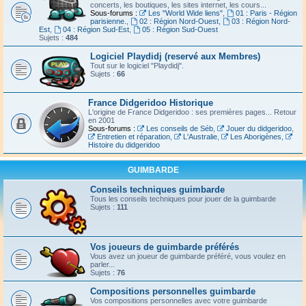
concerts, les boutiques, les sites internet, les cours...
Sous-forums :
Les "World Wide liens"
,
01 : Paris - Région
parisienne.
,
02 : Région Nord-Ouest
,
03 : Région Nord-
Est
,
04 : Région Sud-Est
,
05 : Région Sud-Ouest
Sujets :
484
Logiciel Playdidj (reservé aux Membres)
Tout sur le logiciel "Playdidj".
Sujets :
66
France Didgeridoo Historique
L'origine de France Didgeridoo : ses premières pages... Retour
en 2001
Sous-forums :
Les conseils de Séb
,
Jouer du didgeridoo
,
Entretien et réparation
,
L'Australie
,
Les Aborigènes
,
Histoire du didgeridoo
GUIMBARDE
Conseils techniques guimbarde
Tous les conseils techniques pour jouer de la guimbarde
Sujets :
111
Vos joueurs de guimbarde préférés
Vous avez un joueur de guimbarde préféré, vous voulez en
parler...
Sujets :
76
Compositions personnelles guimbarde
Vos compositions personnelles avec votre guimbarde