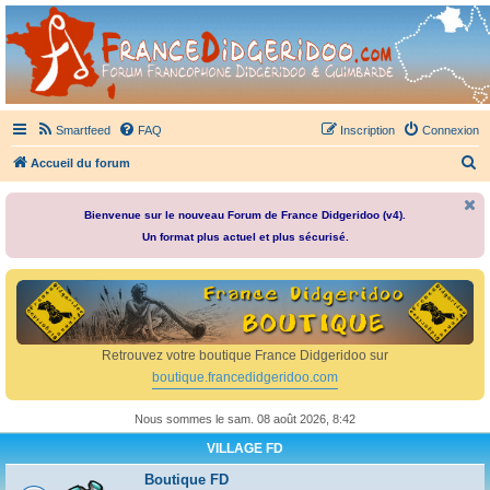
France Didgeridoo
Didgeridoo et Guimbarde sur France Didgeridoo - retrouvez la communauté.
Smartfeed
FAQ
Inscription
Connexion
R
Accueil du forum
e
c
Bienvenue sur le nouveau Forum de France Didgeridoo (v4).
Un format plus actuel et plus sécurisé.
h
e
r
c
h
Retrouvez votre boutique France Didgeridoo sur
e
boutique.francedidgeridoo.com
r
Nous sommes le sam. 08 août 2026, 8:42
VILLAGE FD
Boutique FD