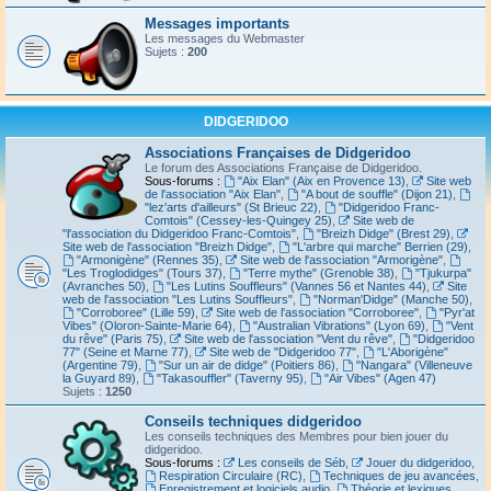
Messages importants
Les messages du Webmaster
Sujets :
200
DIDGERIDOO
Associations Françaises de Didgeridoo
Le forum des Associations Française de Didgeridoo.
Sous-forums :
"Aix Elan" (Aix en Provence 13)
,
Site web
de l'association "Aix Elan"
,
"A bout de souffle" (Dijon 21)
,
"lez'arts d'ailleurs" (St Brieuc 22)
,
"Didgeridoo Franc-
Comtois" (Cessey-les-Quingey 25)
,
Site web de
"l'association du Didgeridoo Franc-Comtois"
,
"Breizh Didge" (Brest 29)
,
Site web de l'association "Breizh Didge"
,
"L'arbre qui marche" Berrien (29)
,
"Armonigène" (Rennes 35)
,
Site web de l'association "Armorigène"
,
"Les Troglodidges" (Tours 37)
,
"Terre mythe" (Grenoble 38)
,
"Tjukurpa"
(Avranches 50)
,
"Les Lutins Souffleurs" (Vannes 56 et Nantes 44)
,
Site
web de l'association "Les Lutins Souffleurs"
,
"Norman'Didge" (Manche 50)
,
"Corroboree" (Lille 59)
,
Site web de l'association "Corroboree"
,
"Pyr'at
Vibes" (Oloron-Sainte-Marie 64)
,
"Australian Vibrations" (Lyon 69)
,
"Vent
du rêve" (Paris 75)
,
Site web de l'association "Vent du rêve"
,
"Didgeridoo
77" (Seine et Marne 77)
,
Site web de "Didgeridoo 77"
,
"L'Aborigène"
(Argentine 79)
,
"Sur un air de didge" (Poitiers 86)
,
"Nangara" (Villeneuve
la Guyard 89)
,
"Takasouffler" (Taverny 95)
,
"Air Vibes" (Agen 47)
Sujets :
1250
Conseils techniques didgeridoo
Les conseils techniques des Membres pour bien jouer du
didgeridoo.
Sous-forums :
Les conseils de Séb
,
Jouer du didgeridoo
,
Respiration Circulaire (RC)
,
Techniques de jeu avancées
,
Enregistrement et logiciels audio
,
Théorie et lexiques