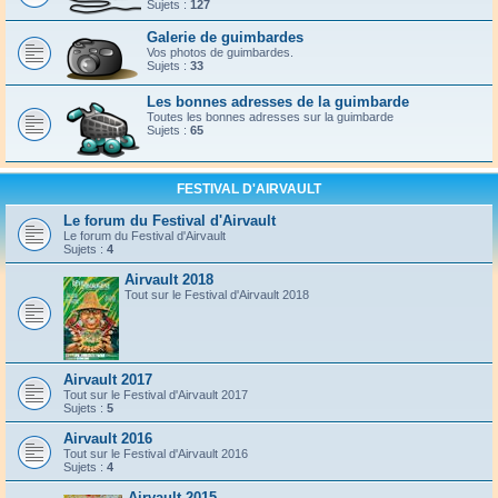
Sujets :
127
Galerie de guimbardes
Vos photos de guimbardes.
Sujets :
33
Les bonnes adresses de la guimbarde
Toutes les bonnes adresses sur la guimbarde
Sujets :
65
FESTIVAL D'AIRVAULT
Le forum du Festival d'Airvault
Le forum du Festival d'Airvault
Sujets :
4
Airvault 2018
Tout sur le Festival d'Airvault 2018
Airvault 2017
Tout sur le Festival d'Airvault 2017
Sujets :
5
Airvault 2016
Tout sur le Festival d'Airvault 2016
Sujets :
4
Airvault 2015