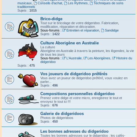
musicaux
,
Conseils d'achat
,
Les Rythmes
,
Techniques de sons
traditionnels
Sujets :
1015
Brico-didge
Tout sur le bricolage de votre didgeridoo. Fabrication,
modification, réparation et décoration.
Sous-forums :
Entretien et réparation
,
Sandidge
Sujets :
1422
Culture Aborigène en Australie
La culture
Aborigène en Australie à travers la peinture, les légendes, la vie
de tous les jours
Sous-forums :
L'Australie
,
Les Aborigènes
,
Histoire du
didgeridoo
Sujets :
475
Vos joueurs de didgeridoo préférés
Vous avez un joueur de didgeridoo préféré, vous voulez en
parler...
Sujets :
496
Compositions personnelles didgeridoo
Prenez votre didge et votre micro, enregistrez le tout et
envoyez le tout ici !!!
Sujets :
676
Galerie de didgeridoos
Photos de didgeridoos
Sujets :
450
Les bonnes adresses du didgeridoo
Toutes les bonnes adresses sur le didgeridoo : les cafés-