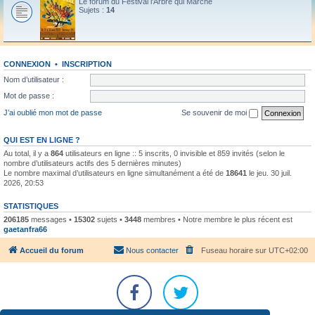
Le forum du Festival l'Arbre qui Marche
Sujets :
14
CONNEXION
•
INSCRIPTION
Nom d’utilisateur :
Mot de passe :
J’ai oublié mon mot de passe
Se souvenir de moi
QUI EST EN LIGNE ?
Au total, il y a
864
utilisateurs en ligne :: 5 inscrits, 0 invisible et 859 invités (selon le
nombre d’utilisateurs actifs des 5 dernières minutes)
Le nombre maximal d’utilisateurs en ligne simultanément a été de
18641
le jeu. 30 juil.
2026, 20:53
STATISTIQUES
206185
messages •
15302
sujets •
3448
membres • Notre membre le plus récent est
gaetanfra66
Accueil du forum
Nous contacter
Fuseau horaire sur
UTC+02:00