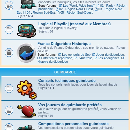
concerts, les boutiques, les sites internet, les cours...
Sous-forums :
Les "World Wide liens"
,
01 : Paris - Région
parisienne.
,
02 : Région Nord-Ouest
,
03 : Région Nord-
Est
,
04 : Région Sud-Est
,
05 : Région Sud-Ouest
Sujets :
484
Logiciel Playdidj (reservé aux Membres)
Tout sur le logiciel "Playdidj".
Sujets :
66
France Didgeridoo Historique
L'origine de France Didgeridoo : ses premières pages... Retour
en 2001
Sous-forums :
Les conseils de Séb
,
Jouer du didgeridoo
,
Entretien et réparation
,
L'Australie
,
Les Aborigènes
,
Histoire du didgeridoo
GUIMBARDE
Conseils techniques guimbarde
Tous les conseils techniques pour jouer de la guimbarde
Sujets :
111
Vos joueurs de guimbarde préférés
Vous avez un joueur de guimbarde préféré, vous voulez en
parler...
Sujets :
76
Compositions personnelles guimbarde
Vos compositions personnelles avec votre guimbarde