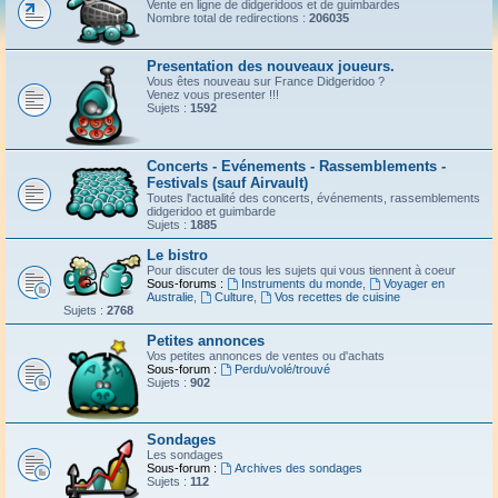
Vente en ligne de didgeridoos et de guimbardes
Nombre total de redirections :
206035
Presentation des nouveaux joueurs.
Vous êtes nouveau sur France Didgeridoo ?
Venez vous presenter !!!
Sujets :
1592
Concerts - Evénements - Rassemblements -
Festivals (sauf Airvault)
Toutes l'actualité des concerts, événements, rassemblements
didgeridoo et guimbarde
Sujets :
1885
Le bistro
Pour discuter de tous les sujets qui vous tiennent à coeur
Sous-forums :
Instruments du monde
,
Voyager en
Australie
,
Culture
,
Vos recettes de cuisine
Sujets :
2768
Petites annonces
Vos petites annonces de ventes ou d'achats
Sous-forum :
Perdu/volé/trouvé
Sujets :
902
Sondages
Les sondages
Sous-forum :
Archives des sondages
Sujets :
112