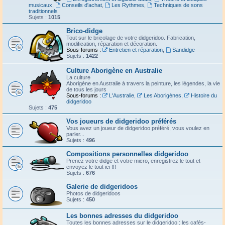
musicaux
,
Conseils d'achat
,
Les Rythmes
,
Techniques de sons
traditionnels
Sujets :
1015
Brico-didge
Tout sur le bricolage de votre didgeridoo. Fabrication,
modification, réparation et décoration.
Sous-forums :
Entretien et réparation
,
Sandidge
Sujets :
1422
Culture Aborigène en Australie
La culture
Aborigène en Australie à travers la peinture, les légendes, la vie
de tous les jours
Sous-forums :
L'Australie
,
Les Aborigènes
,
Histoire du
didgeridoo
Sujets :
475
Vos joueurs de didgeridoo préférés
Vous avez un joueur de didgeridoo préféré, vous voulez en
parler...
Sujets :
496
Compositions personnelles didgeridoo
Prenez votre didge et votre micro, enregistrez le tout et
envoyez le tout ici !!!
Sujets :
676
Galerie de didgeridoos
Photos de didgeridoos
Sujets :
450
Les bonnes adresses du didgeridoo
Toutes les bonnes adresses sur le didgeridoo : les cafés-