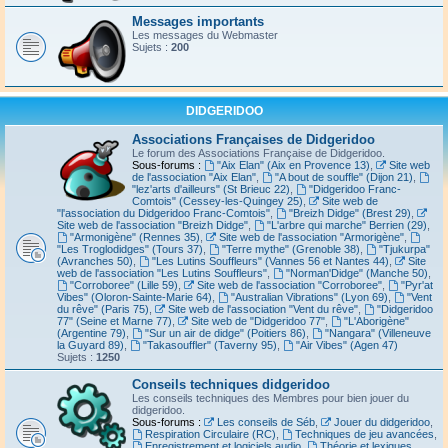
Messages importants
Les messages du Webmaster
Sujets :
200
DIDGERIDOO
Associations Françaises de Didgeridoo
Le forum des Associations Française de Didgeridoo.
Sous-forums :
"Aix Elan" (Aix en Provence 13)
,
Site web
de l'association "Aix Elan"
,
"A bout de souffle" (Dijon 21)
,
"lez'arts d'ailleurs" (St Brieuc 22)
,
"Didgeridoo Franc-
Comtois" (Cessey-les-Quingey 25)
,
Site web de
"l'association du Didgeridoo Franc-Comtois"
,
"Breizh Didge" (Brest 29)
,
Site web de l'association "Breizh Didge"
,
"L'arbre qui marche" Berrien (29)
,
"Armonigène" (Rennes 35)
,
Site web de l'association "Armorigène"
,
"Les Troglodidges" (Tours 37)
,
"Terre mythe" (Grenoble 38)
,
"Tjukurpa"
(Avranches 50)
,
"Les Lutins Souffleurs" (Vannes 56 et Nantes 44)
,
Site
web de l'association "Les Lutins Souffleurs"
,
"Norman'Didge" (Manche 50)
,
"Corroboree" (Lille 59)
,
Site web de l'association "Corroboree"
,
"Pyr'at
Vibes" (Oloron-Sainte-Marie 64)
,
"Australian Vibrations" (Lyon 69)
,
"Vent
du rêve" (Paris 75)
,
Site web de l'association "Vent du rêve"
,
"Didgeridoo
77" (Seine et Marne 77)
,
Site web de "Didgeridoo 77"
,
"L'Aborigène"
(Argentine 79)
,
"Sur un air de didge" (Poitiers 86)
,
"Nangara" (Villeneuve
la Guyard 89)
,
"Takasouffler" (Taverny 95)
,
"Air Vibes" (Agen 47)
Sujets :
1250
Conseils techniques didgeridoo
Les conseils techniques des Membres pour bien jouer du
didgeridoo.
Sous-forums :
Les conseils de Séb
,
Jouer du didgeridoo
,
Respiration Circulaire (RC)
,
Techniques de jeu avancées
,
Enregistrement et logiciels audio
,
Théorie et lexiques