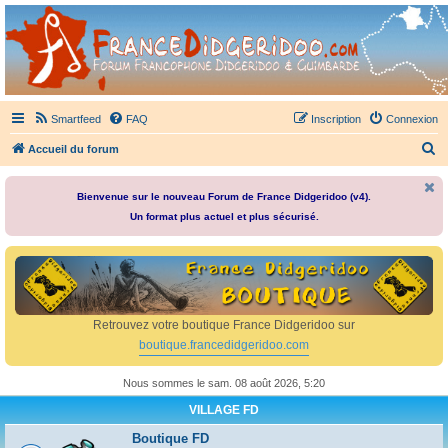
France Didgeridoo
Didgeridoo et Guimbarde sur France Didgeridoo - retrouvez la communauté.
Smartfeed
FAQ
Inscription
Connexion
R
Accueil du forum
e
c
Bienvenue sur le nouveau Forum de France Didgeridoo (v4).
Un format plus actuel et plus sécurisé.
h
e
r
c
h
Retrouvez votre boutique France Didgeridoo sur
e
boutique.francedidgeridoo.com
r
Nous sommes le sam. 08 août 2026, 5:20
VILLAGE FD
Boutique FD