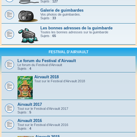
Sujets :
127
Galerie de guimbardes
Vos photos de guimbardes.
Sujets :
33
Les bonnes adresses de la guimbarde
Toutes les bonnes adresses sur la guimbarde
Sujets :
65
FESTIVAL D'AIRVAULT
Le forum du Festival d'Airvault
Le forum du Festival d'Airvault
Sujets :
4
Airvault 2018
Tout sur le Festival d'Airvault 2018
Airvault 2017
Tout sur le Festival d'Airvault 2017
Sujets :
5
Airvault 2016
Tout sur le Festival d'Airvault 2016
Sujets :
4
Airvault 2015