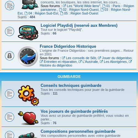
concerts, les boutiques, les sites internet, les cours...
Sous-forums :
Les "World Wide liens"
,
01 : Paris - Région
parisienne.
,
02 : Région Nord-Ouest
,
03 : Région Nord-
Est
,
04 : Région Sud-Est
,
05 : Région Sud-Ouest
Sujets :
484
Logiciel Playdidj (reservé aux Membres)
Tout sur le logiciel "Playdidj".
Sujets :
66
France Didgeridoo Historique
L'origine de France Didgeridoo : ses premières pages... Retour
en 2001
Sous-forums :
Les conseils de Séb
,
Jouer du didgeridoo
,
Entretien et réparation
,
L'Australie
,
Les Aborigènes
,
Histoire du didgeridoo
GUIMBARDE
Conseils techniques guimbarde
Tous les conseils techniques pour jouer de la guimbarde
Sujets :
111
Vos joueurs de guimbarde préférés
Vous avez un joueur de guimbarde préféré, vous voulez en
parler...
Sujets :
76
Compositions personnelles guimbarde
Vos compositions personnelles avec votre guimbarde