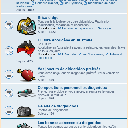
musicaux
,
Conseils d'achat
,
Les Rythmes
,
Techniques de sons
traditionnels
Sujets :
1015
Brico-didge
Tout sur le bricolage de votre didgeridoo. Fabrication,
modification, réparation et décoration.
Sous-forums :
Entretien et réparation
,
Sandidge
Sujets :
1422
Culture Aborigène en Australie
La culture
Aborigène en Australie à travers la peinture, les légendes, la vie
de tous les jours
Sous-forums :
L'Australie
,
Les Aborigènes
,
Histoire du
didgeridoo
Sujets :
475
Vos joueurs de didgeridoo préférés
Vous avez un joueur de didgeridoo préféré, vous voulez en
parler...
Sujets :
496
Compositions personnelles didgeridoo
Prenez votre didge et votre micro, enregistrez le tout et
envoyez le tout ici !!!
Sujets :
676
Galerie de didgeridoos
Photos de didgeridoos
Sujets :
450
Les bonnes adresses du didgeridoo
Toutes les bonnes adresses sur le didgeridoo : les cafés-