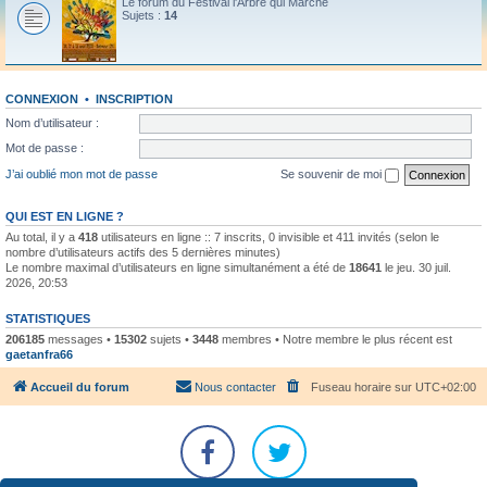
Le forum du Festival l'Arbre qui Marche
Sujets :
14
CONNEXION
•
INSCRIPTION
Nom d’utilisateur :
Mot de passe :
J’ai oublié mon mot de passe
Se souvenir de moi
QUI EST EN LIGNE ?
Au total, il y a
418
utilisateurs en ligne :: 7 inscrits, 0 invisible et 411 invités (selon le
nombre d’utilisateurs actifs des 5 dernières minutes)
Le nombre maximal d’utilisateurs en ligne simultanément a été de
18641
le jeu. 30 juil.
2026, 20:53
STATISTIQUES
206185
messages •
15302
sujets •
3448
membres • Notre membre le plus récent est
gaetanfra66
Accueil du forum
Nous contacter
Fuseau horaire sur
UTC+02:00