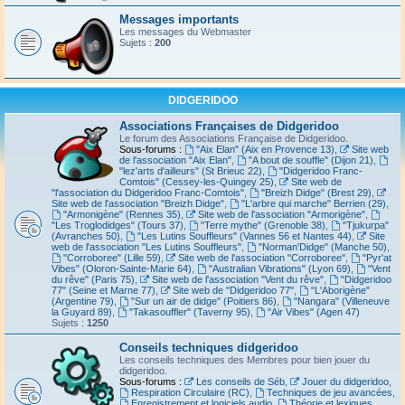
Messages importants
Les messages du Webmaster
Sujets :
200
DIDGERIDOO
Associations Françaises de Didgeridoo
Le forum des Associations Française de Didgeridoo.
Sous-forums :
"Aix Elan" (Aix en Provence 13)
,
Site web
de l'association "Aix Elan"
,
"A bout de souffle" (Dijon 21)
,
"lez'arts d'ailleurs" (St Brieuc 22)
,
"Didgeridoo Franc-
Comtois" (Cessey-les-Quingey 25)
,
Site web de
"l'association du Didgeridoo Franc-Comtois"
,
"Breizh Didge" (Brest 29)
,
Site web de l'association "Breizh Didge"
,
"L'arbre qui marche" Berrien (29)
,
"Armonigène" (Rennes 35)
,
Site web de l'association "Armorigène"
,
"Les Troglodidges" (Tours 37)
,
"Terre mythe" (Grenoble 38)
,
"Tjukurpa"
(Avranches 50)
,
"Les Lutins Souffleurs" (Vannes 56 et Nantes 44)
,
Site
web de l'association "Les Lutins Souffleurs"
,
"Norman'Didge" (Manche 50)
,
"Corroboree" (Lille 59)
,
Site web de l'association "Corroboree"
,
"Pyr'at
Vibes" (Oloron-Sainte-Marie 64)
,
"Australian Vibrations" (Lyon 69)
,
"Vent
du rêve" (Paris 75)
,
Site web de l'association "Vent du rêve"
,
"Didgeridoo
77" (Seine et Marne 77)
,
Site web de "Didgeridoo 77"
,
"L'Aborigène"
(Argentine 79)
,
"Sur un air de didge" (Poitiers 86)
,
"Nangara" (Villeneuve
la Guyard 89)
,
"Takasouffler" (Taverny 95)
,
"Air Vibes" (Agen 47)
Sujets :
1250
Conseils techniques didgeridoo
Les conseils techniques des Membres pour bien jouer du
didgeridoo.
Sous-forums :
Les conseils de Séb
,
Jouer du didgeridoo
,
Respiration Circulaire (RC)
,
Techniques de jeu avancées
,
Enregistrement et logiciels audio
,
Théorie et lexiques