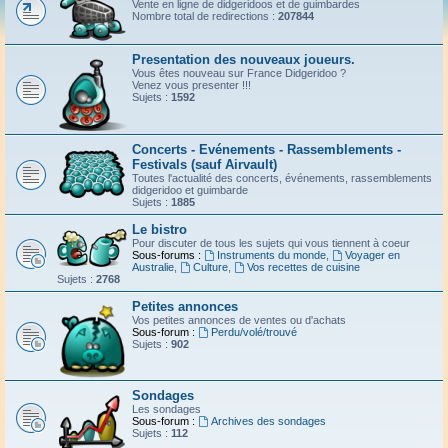
Vente en ligne de didgeridoos et de guimbardes
Nombre total de redirections :
207844
Presentation des nouveaux joueurs.
Vous êtes nouveau sur France Didgeridoo ?
Venez vous presenter !!!
Sujets :
1592
Concerts - Evénements - Rassemblements -
Festivals (sauf Airvault)
Toutes l'actualité des concerts, événements, rassemblements
didgeridoo et guimbarde
Sujets :
1885
Le bistro
Pour discuter de tous les sujets qui vous tiennent à coeur
Sous-forums :
Instruments du monde
,
Voyager en
Australie
,
Culture
,
Vos recettes de cuisine
Sujets :
2768
Petites annonces
Vos petites annonces de ventes ou d'achats
Sous-forum :
Perdu/volé/trouvé
Sujets :
902
Sondages
Les sondages
Sous-forum :
Archives des sondages
Sujets :
112