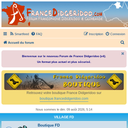
France Didgeridoo
Didgeridoo et Guimbarde sur France Didgeridoo - retrouvez la communauté.
Smartfeed
FAQ
Inscription
Connexion
R
Accueil du forum
e
c
Bienvenue sur le nouveau Forum de France Didgeridoo (v4).
Un format plus actuel et plus sécurisé.
h
e
r
c
h
Retrouvez votre boutique France Didgeridoo sur
e
boutique.francedidgeridoo.com
r
Nous sommes le dim. 09 août 2026, 5:14
VILLAGE FD
Boutique FD