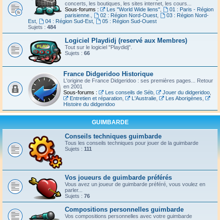
concerts, les boutiques, les sites internet, les cours...
Sous-forums :
Les "World Wide liens"
,
01 : Paris - Région
parisienne.
,
02 : Région Nord-Ouest
,
03 : Région Nord-
Est
,
04 : Région Sud-Est
,
05 : Région Sud-Ouest
Sujets :
484
Logiciel Playdidj (reservé aux Membres)
Tout sur le logiciel "Playdidj".
Sujets :
66
France Didgeridoo Historique
L'origine de France Didgeridoo : ses premières pages... Retour
en 2001
Sous-forums :
Les conseils de Séb
,
Jouer du didgeridoo
,
Entretien et réparation
,
L'Australie
,
Les Aborigènes
,
Histoire du didgeridoo
GUIMBARDE
Conseils techniques guimbarde
Tous les conseils techniques pour jouer de la guimbarde
Sujets :
111
Vos joueurs de guimbarde préférés
Vous avez un joueur de guimbarde préféré, vous voulez en
parler...
Sujets :
76
Compositions personnelles guimbarde
Vos compositions personnelles avec votre guimbarde