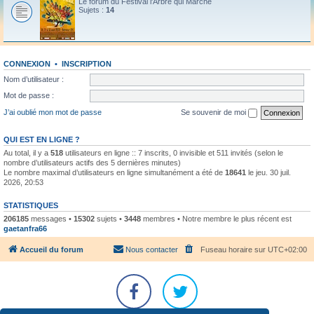
Le forum du Festival l'Arbre qui Marche
Sujets :
14
CONNEXION
•
INSCRIPTION
Nom d’utilisateur :
Mot de passe :
J’ai oublié mon mot de passe
Se souvenir de moi
QUI EST EN LIGNE ?
Au total, il y a
518
utilisateurs en ligne :: 7 inscrits, 0 invisible et 511 invités (selon le
nombre d’utilisateurs actifs des 5 dernières minutes)
Le nombre maximal d’utilisateurs en ligne simultanément a été de
18641
le jeu. 30 juil.
2026, 20:53
STATISTIQUES
206185
messages •
15302
sujets •
3448
membres • Notre membre le plus récent est
gaetanfra66
Accueil du forum
Nous contacter
Fuseau horaire sur
UTC+02:00