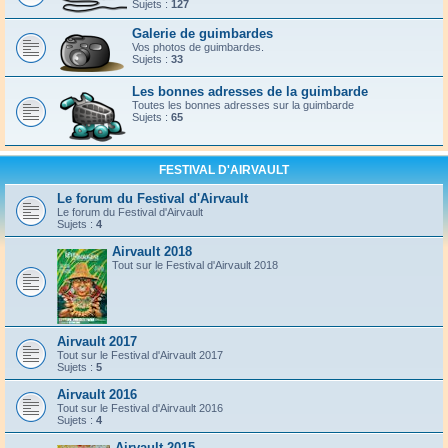
Sujets :
127
Galerie de guimbardes
Vos photos de guimbardes.
Sujets :
33
Les bonnes adresses de la guimbarde
Toutes les bonnes adresses sur la guimbarde
Sujets :
65
FESTIVAL D'AIRVAULT
Le forum du Festival d'Airvault
Le forum du Festival d'Airvault
Sujets :
4
Airvault 2018
Tout sur le Festival d'Airvault 2018
Airvault 2017
Tout sur le Festival d'Airvault 2017
Sujets :
5
Airvault 2016
Tout sur le Festival d'Airvault 2016
Sujets :
4
Airvault 2015