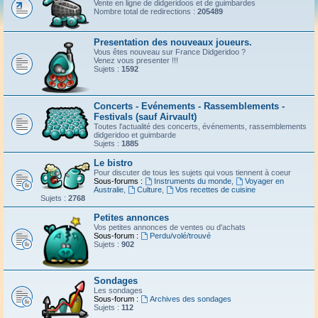
Vente en ligne de didgeridoos et de guimbardes
Nombre total de redirections :
205489
Presentation des nouveaux joueurs.
Vous êtes nouveau sur France Didgeridoo ?
Venez vous presenter !!!
Sujets :
1592
Concerts - Evénements - Rassemblements -
Festivals (sauf Airvault)
Toutes l'actualité des concerts, événements, rassemblements
didgeridoo et guimbarde
Sujets :
1885
Le bistro
Pour discuter de tous les sujets qui vous tiennent à coeur
Sous-forums :
Instruments du monde
,
Voyager en
Australie
,
Culture
,
Vos recettes de cuisine
Sujets :
2768
Petites annonces
Vos petites annonces de ventes ou d'achats
Sous-forum :
Perdu/volé/trouvé
Sujets :
902
Sondages
Les sondages
Sous-forum :
Archives des sondages
Sujets :
112