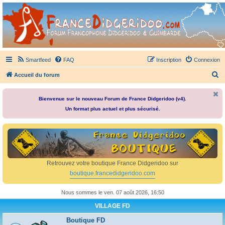
France Didgeridoo
Didgeridoo et Guimbarde sur France Didgeridoo - retrouvez la communauté.
Smartfeed
FAQ
Inscription
Connexion
R
Accueil du forum
e
c
Bienvenue sur le nouveau Forum de France Didgeridoo (v4).
Un format plus actuel et plus sécurisé.
h
e
r
c
h
Retrouvez votre boutique France Didgeridoo sur
e
boutique.francedidgeridoo.com
r
Nous sommes le ven. 07 août 2026, 16:50
VILLAGE FD
Boutique FD