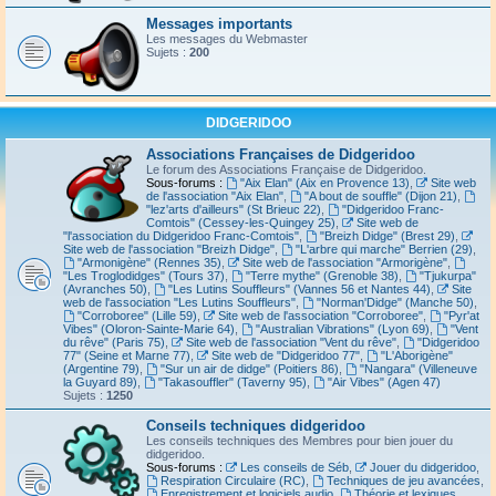
Messages importants
Les messages du Webmaster
Sujets :
200
DIDGERIDOO
Associations Françaises de Didgeridoo
Le forum des Associations Française de Didgeridoo.
Sous-forums :
"Aix Elan" (Aix en Provence 13)
,
Site web
de l'association "Aix Elan"
,
"A bout de souffle" (Dijon 21)
,
"lez'arts d'ailleurs" (St Brieuc 22)
,
"Didgeridoo Franc-
Comtois" (Cessey-les-Quingey 25)
,
Site web de
"l'association du Didgeridoo Franc-Comtois"
,
"Breizh Didge" (Brest 29)
,
Site web de l'association "Breizh Didge"
,
"L'arbre qui marche" Berrien (29)
,
"Armonigène" (Rennes 35)
,
Site web de l'association "Armorigène"
,
"Les Troglodidges" (Tours 37)
,
"Terre mythe" (Grenoble 38)
,
"Tjukurpa"
(Avranches 50)
,
"Les Lutins Souffleurs" (Vannes 56 et Nantes 44)
,
Site
web de l'association "Les Lutins Souffleurs"
,
"Norman'Didge" (Manche 50)
,
"Corroboree" (Lille 59)
,
Site web de l'association "Corroboree"
,
"Pyr'at
Vibes" (Oloron-Sainte-Marie 64)
,
"Australian Vibrations" (Lyon 69)
,
"Vent
du rêve" (Paris 75)
,
Site web de l'association "Vent du rêve"
,
"Didgeridoo
77" (Seine et Marne 77)
,
Site web de "Didgeridoo 77"
,
"L'Aborigène"
(Argentine 79)
,
"Sur un air de didge" (Poitiers 86)
,
"Nangara" (Villeneuve
la Guyard 89)
,
"Takasouffler" (Taverny 95)
,
"Air Vibes" (Agen 47)
Sujets :
1250
Conseils techniques didgeridoo
Les conseils techniques des Membres pour bien jouer du
didgeridoo.
Sous-forums :
Les conseils de Séb
,
Jouer du didgeridoo
,
Respiration Circulaire (RC)
,
Techniques de jeu avancées
,
Enregistrement et logiciels audio
,
Théorie et lexiques