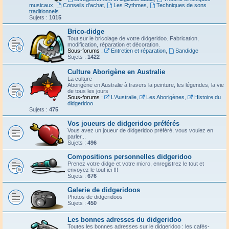
musicaux
,
Conseils d'achat
,
Les Rythmes
,
Techniques de sons
traditionnels
Sujets :
1015
Brico-didge
Tout sur le bricolage de votre didgeridoo. Fabrication,
modification, réparation et décoration.
Sous-forums :
Entretien et réparation
,
Sandidge
Sujets :
1422
Culture Aborigène en Australie
La culture
Aborigène en Australie à travers la peinture, les légendes, la vie
de tous les jours
Sous-forums :
L'Australie
,
Les Aborigènes
,
Histoire du
didgeridoo
Sujets :
475
Vos joueurs de didgeridoo préférés
Vous avez un joueur de didgeridoo préféré, vous voulez en
parler...
Sujets :
496
Compositions personnelles didgeridoo
Prenez votre didge et votre micro, enregistrez le tout et
envoyez le tout ici !!!
Sujets :
676
Galerie de didgeridoos
Photos de didgeridoos
Sujets :
450
Les bonnes adresses du didgeridoo
Toutes les bonnes adresses sur le didgeridoo : les cafés-