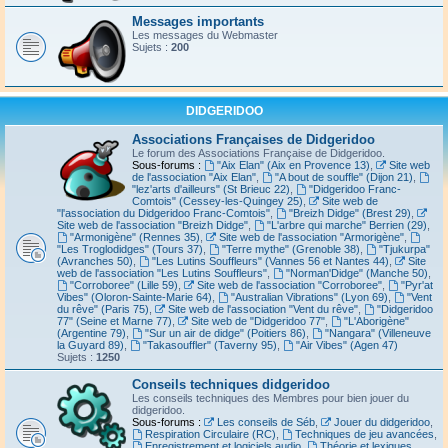
Messages importants
Les messages du Webmaster
Sujets :
200
DIDGERIDOO
Associations Françaises de Didgeridoo
Le forum des Associations Française de Didgeridoo.
Sous-forums :
"Aix Elan" (Aix en Provence 13)
,
Site web
de l'association "Aix Elan"
,
"A bout de souffle" (Dijon 21)
,
"lez'arts d'ailleurs" (St Brieuc 22)
,
"Didgeridoo Franc-
Comtois" (Cessey-les-Quingey 25)
,
Site web de
"l'association du Didgeridoo Franc-Comtois"
,
"Breizh Didge" (Brest 29)
,
Site web de l'association "Breizh Didge"
,
"L'arbre qui marche" Berrien (29)
,
"Armonigène" (Rennes 35)
,
Site web de l'association "Armorigène"
,
"Les Troglodidges" (Tours 37)
,
"Terre mythe" (Grenoble 38)
,
"Tjukurpa"
(Avranches 50)
,
"Les Lutins Souffleurs" (Vannes 56 et Nantes 44)
,
Site
web de l'association "Les Lutins Souffleurs"
,
"Norman'Didge" (Manche 50)
,
"Corroboree" (Lille 59)
,
Site web de l'association "Corroboree"
,
"Pyr'at
Vibes" (Oloron-Sainte-Marie 64)
,
"Australian Vibrations" (Lyon 69)
,
"Vent
du rêve" (Paris 75)
,
Site web de l'association "Vent du rêve"
,
"Didgeridoo
77" (Seine et Marne 77)
,
Site web de "Didgeridoo 77"
,
"L'Aborigène"
(Argentine 79)
,
"Sur un air de didge" (Poitiers 86)
,
"Nangara" (Villeneuve
la Guyard 89)
,
"Takasouffler" (Taverny 95)
,
"Air Vibes" (Agen 47)
Sujets :
1250
Conseils techniques didgeridoo
Les conseils techniques des Membres pour bien jouer du
didgeridoo.
Sous-forums :
Les conseils de Séb
,
Jouer du didgeridoo
,
Respiration Circulaire (RC)
,
Techniques de jeu avancées
,
Enregistrement et logiciels audio
,
Théorie et lexiques