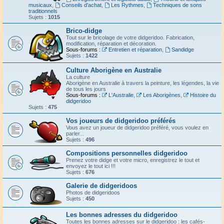
musicaux
,
Conseils d'achat
,
Les Rythmes
,
Techniques de sons
traditionnels
Sujets :
1015
Brico-didge
Tout sur le bricolage de votre didgeridoo. Fabrication,
modification, réparation et décoration.
Sous-forums :
Entretien et réparation
,
Sandidge
Sujets :
1422
Culture Aborigène en Australie
La culture
Aborigène en Australie à travers la peinture, les légendes, la vie
de tous les jours
Sous-forums :
L'Australie
,
Les Aborigènes
,
Histoire du
didgeridoo
Sujets :
475
Vos joueurs de didgeridoo préférés
Vous avez un joueur de didgeridoo préféré, vous voulez en
parler...
Sujets :
496
Compositions personnelles didgeridoo
Prenez votre didge et votre micro, enregistrez le tout et
envoyez le tout ici !!!
Sujets :
676
Galerie de didgeridoos
Photos de didgeridoos
Sujets :
450
Les bonnes adresses du didgeridoo
Toutes les bonnes adresses sur le didgeridoo : les cafés-