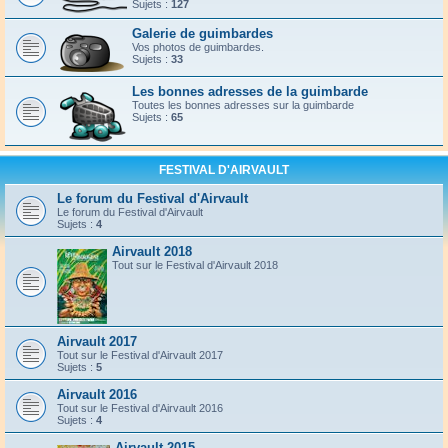
Sujets :
127
Galerie de guimbardes
Vos photos de guimbardes.
Sujets :
33
Les bonnes adresses de la guimbarde
Toutes les bonnes adresses sur la guimbarde
Sujets :
65
FESTIVAL D'AIRVAULT
Le forum du Festival d'Airvault
Le forum du Festival d'Airvault
Sujets :
4
Airvault 2018
Tout sur le Festival d'Airvault 2018
Airvault 2017
Tout sur le Festival d'Airvault 2017
Sujets :
5
Airvault 2016
Tout sur le Festival d'Airvault 2016
Sujets :
4
Airvault 2015