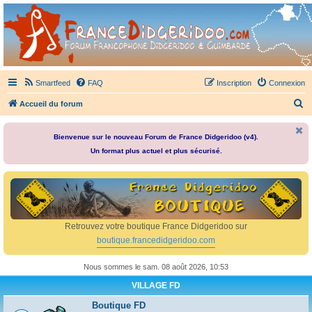
France Didgeridoo
Didgeridoo et Guimbarde sur France Didgeridoo - retrouvez la communauté.
Smartfeed
FAQ
Inscription
Connexion
R
Accueil du forum
e
c
Bienvenue sur le nouveau Forum de France Didgeridoo (v4).
Un format plus actuel et plus sécurisé.
h
e
r
c
h
Retrouvez votre boutique France Didgeridoo sur
e
boutique.francedidgeridoo.com
r
Nous sommes le sam. 08 août 2026, 10:53
VILLAGE FD
Boutique FD