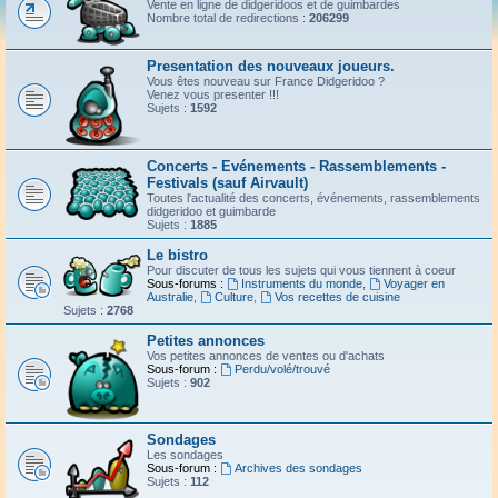
Vente en ligne de didgeridoos et de guimbardes
Nombre total de redirections :
206299
Presentation des nouveaux joueurs.
Vous êtes nouveau sur France Didgeridoo ?
Venez vous presenter !!!
Sujets :
1592
Concerts - Evénements - Rassemblements -
Festivals (sauf Airvault)
Toutes l'actualité des concerts, événements, rassemblements
didgeridoo et guimbarde
Sujets :
1885
Le bistro
Pour discuter de tous les sujets qui vous tiennent à coeur
Sous-forums :
Instruments du monde
,
Voyager en
Australie
,
Culture
,
Vos recettes de cuisine
Sujets :
2768
Petites annonces
Vos petites annonces de ventes ou d'achats
Sous-forum :
Perdu/volé/trouvé
Sujets :
902
Sondages
Les sondages
Sous-forum :
Archives des sondages
Sujets :
112