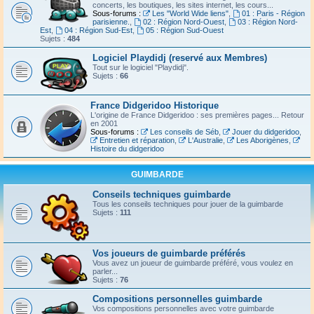
concerts, les boutiques, les sites internet, les cours...
Sous-forums :
Les "World Wide liens"
,
01 : Paris - Région
parisienne.
,
02 : Région Nord-Ouest
,
03 : Région Nord-
Est
,
04 : Région Sud-Est
,
05 : Région Sud-Ouest
Sujets :
484
Logiciel Playdidj (reservé aux Membres)
Tout sur le logiciel "Playdidj".
Sujets :
66
France Didgeridoo Historique
L'origine de France Didgeridoo : ses premières pages... Retour
en 2001
Sous-forums :
Les conseils de Séb
,
Jouer du didgeridoo
,
Entretien et réparation
,
L'Australie
,
Les Aborigènes
,
Histoire du didgeridoo
GUIMBARDE
Conseils techniques guimbarde
Tous les conseils techniques pour jouer de la guimbarde
Sujets :
111
Vos joueurs de guimbarde préférés
Vous avez un joueur de guimbarde préféré, vous voulez en
parler...
Sujets :
76
Compositions personnelles guimbarde
Vos compositions personnelles avec votre guimbarde