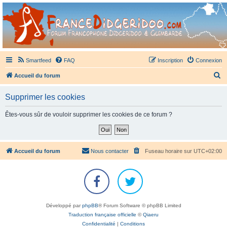
France Didgeridoo
Didgeridoo et Guimbarde sur France Didgeridoo - retrouvez la communauté.
Smartfeed
FAQ
Inscription
Connexion
R
Accueil du forum
e
Supprimer les cookies
c
h
Êtes-vous sûr de vouloir supprimer les cookies de ce forum ?
e
r
c
Accueil du forum
Nous contacter
Fuseau horaire sur
UTC+02:00
h
e
r
Développé par
phpBB
® Forum Software © phpBB Limited
Traduction française officielle
©
Qiaeru
Confidentialité
|
Conditions