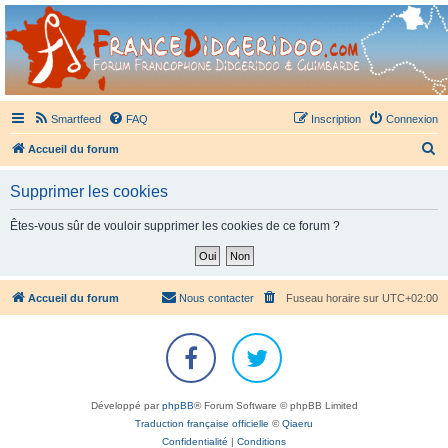
France Didgeridoo
Didgeridoo et Guimbarde sur France Didgeridoo - retrouvez la communauté.
Smartfeed
FAQ
Inscription
Connexion
R
Accueil du forum
e
Supprimer les cookies
c
h
Êtes-vous sûr de vouloir supprimer les cookies de ce forum ?
e
r
c
Accueil du forum
Nous contacter
Fuseau horaire sur
UTC+02:00
h
e
r
Développé par
phpBB
® Forum Software © phpBB Limited
Traduction française officielle
©
Qiaeru
Confidentialité
|
Conditions