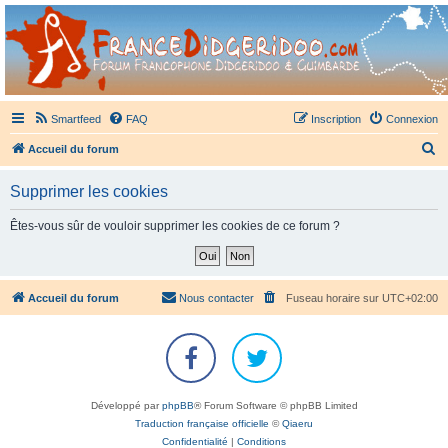
France Didgeridoo
Didgeridoo et Guimbarde sur France Didgeridoo - retrouvez la communauté.
Smartfeed
FAQ
Inscription
Connexion
R
Accueil du forum
e
Supprimer les cookies
c
h
Êtes-vous sûr de vouloir supprimer les cookies de ce forum ?
e
r
c
Accueil du forum
Nous contacter
Fuseau horaire sur
UTC+02:00
h
e
r
Développé par
phpBB
® Forum Software © phpBB Limited
Traduction française officielle
©
Qiaeru
Confidentialité
|
Conditions