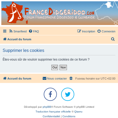
France Didgeridoo
Didgeridoo et Guimbarde sur France Didgeridoo - retrouvez la communauté.
Smartfeed
FAQ
Inscription
Connexion
R
Accueil du forum
e
Supprimer les cookies
c
h
Êtes-vous sûr de vouloir supprimer les cookies de ce forum ?
e
r
c
Accueil du forum
Nous contacter
Fuseau horaire sur
UTC+02:00
h
e
r
Développé par
phpBB
® Forum Software © phpBB Limited
Traduction française officielle
©
Qiaeru
Confidentialité
|
Conditions