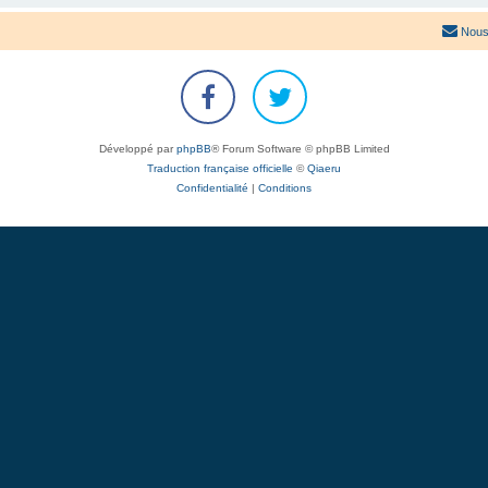
Nous
Développé par
phpBB
® Forum Software © phpBB Limited
Traduction française officielle
©
Qiaeru
Confidentialité
|
Conditions