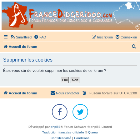
France Didgeridoo
Didgeridoo et Guimbarde sur France Didgeridoo - retrouvez la communauté.
Smartfeed
FAQ
Inscription
Connexion
R
Accueil du forum
e
Supprimer les cookies
c
h
Êtes-vous sûr de vouloir supprimer les cookies de ce forum ?
e
r
c
Accueil du forum
Nous contacter
Fuseau horaire sur
UTC+02:00
h
e
r
Développé par
phpBB
® Forum Software © phpBB Limited
Traduction française officielle
©
Qiaeru
Confidentialité
|
Conditions