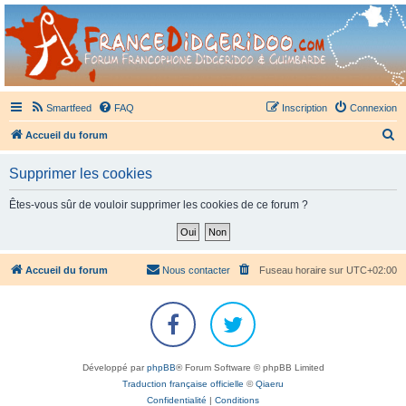
France Didgeridoo
Didgeridoo et Guimbarde sur France Didgeridoo - retrouvez la communauté.
Smartfeed
FAQ
Inscription
Connexion
R
Accueil du forum
e
Supprimer les cookies
c
h
Êtes-vous sûr de vouloir supprimer les cookies de ce forum ?
e
r
c
Accueil du forum
Nous contacter
Fuseau horaire sur
UTC+02:00
h
e
r
Développé par
phpBB
® Forum Software © phpBB Limited
Traduction française officielle
©
Qiaeru
Confidentialité
|
Conditions