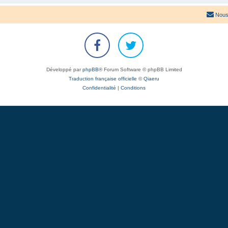
Nous
Développé par
phpBB
® Forum Software © phpBB Limited
Traduction française officielle
©
Qiaeru
Confidentialité
|
Conditions