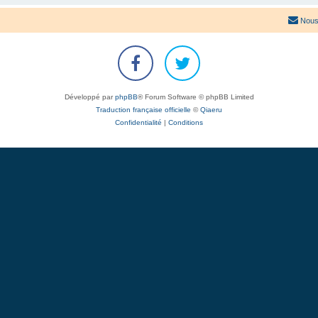
Nous
Développé par
phpBB
® Forum Software © phpBB Limited
Traduction française officielle
©
Qiaeru
Confidentialité
|
Conditions