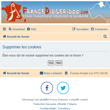
France Didgeridoo
Didgeridoo et Guimbarde sur France Didgeridoo - retrouvez la communauté.
Smartfeed
FAQ
Inscription
Connexion
R
Accueil du forum
e
Supprimer les cookies
c
h
Êtes-vous sûr de vouloir supprimer les cookies de ce forum ?
e
r
c
Accueil du forum
Nous contacter
Fuseau horaire sur
UTC+02:00
h
e
r
Développé par
phpBB
® Forum Software © phpBB Limited
Traduction française officielle
©
Qiaeru
Confidentialité
|
Conditions