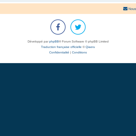
Nous
Développé par
phpBB
® Forum Software © phpBB Limited
Traduction française officielle
©
Qiaeru
Confidentialité
|
Conditions