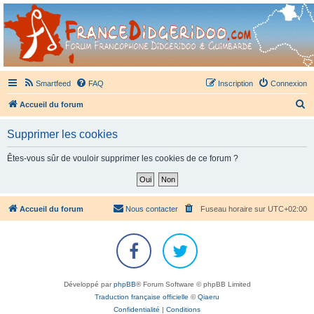
France Didgeridoo
Didgeridoo et Guimbarde sur France Didgeridoo - retrouvez la communauté.
Smartfeed
FAQ
Inscription
Connexion
R
Accueil du forum
e
Supprimer les cookies
c
h
Êtes-vous sûr de vouloir supprimer les cookies de ce forum ?
e
r
c
Accueil du forum
Nous contacter
Fuseau horaire sur
UTC+02:00
h
e
r
Développé par
phpBB
® Forum Software © phpBB Limited
Traduction française officielle
©
Qiaeru
Confidentialité
|
Conditions