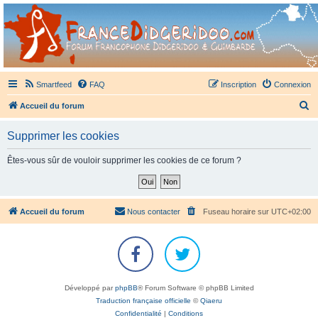
France Didgeridoo
Didgeridoo et Guimbarde sur France Didgeridoo - retrouvez la communauté.
Smartfeed
FAQ
Inscription
Connexion
R
Accueil du forum
e
Supprimer les cookies
c
h
Êtes-vous sûr de vouloir supprimer les cookies de ce forum ?
e
r
c
Accueil du forum
Nous contacter
Fuseau horaire sur
UTC+02:00
h
e
r
Développé par
phpBB
® Forum Software © phpBB Limited
Traduction française officielle
©
Qiaeru
Confidentialité
|
Conditions