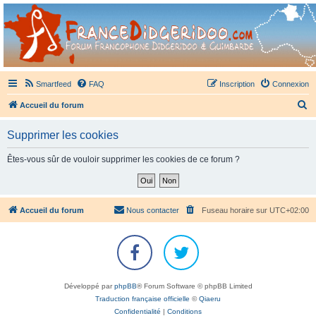
France Didgeridoo
Didgeridoo et Guimbarde sur France Didgeridoo - retrouvez la communauté.
Smartfeed
FAQ
Inscription
Connexion
R
Accueil du forum
e
Supprimer les cookies
c
h
Êtes-vous sûr de vouloir supprimer les cookies de ce forum ?
e
r
c
Accueil du forum
Nous contacter
Fuseau horaire sur
UTC+02:00
h
e
r
Développé par
phpBB
® Forum Software © phpBB Limited
Traduction française officielle
©
Qiaeru
Confidentialité
|
Conditions