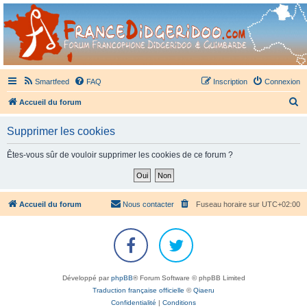
France Didgeridoo
Didgeridoo et Guimbarde sur France Didgeridoo - retrouvez la communauté.
Smartfeed
FAQ
Inscription
Connexion
R
Accueil du forum
e
Supprimer les cookies
c
h
Êtes-vous sûr de vouloir supprimer les cookies de ce forum ?
e
r
c
Accueil du forum
Nous contacter
Fuseau horaire sur
UTC+02:00
h
e
r
Développé par
phpBB
® Forum Software © phpBB Limited
Traduction française officielle
©
Qiaeru
Confidentialité
|
Conditions