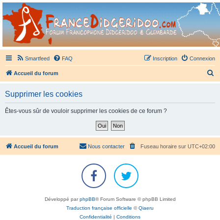
France Didgeridoo
Didgeridoo et Guimbarde sur France Didgeridoo - retrouvez la communauté.
Smartfeed
FAQ
Inscription
Connexion
R
Accueil du forum
e
Supprimer les cookies
c
h
Êtes-vous sûr de vouloir supprimer les cookies de ce forum ?
e
r
c
Accueil du forum
Nous contacter
Fuseau horaire sur
UTC+02:00
h
e
r
Développé par
phpBB
® Forum Software © phpBB Limited
Traduction française officielle
©
Qiaeru
Confidentialité
|
Conditions