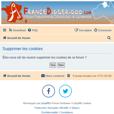
France Didgeridoo
Didgeridoo et Guimbarde sur France Didgeridoo - retrouvez la communauté.
Smartfeed
FAQ
Inscription
Connexion
R
Accueil du forum
e
Supprimer les cookies
c
h
Êtes-vous sûr de vouloir supprimer les cookies de ce forum ?
e
r
c
Accueil du forum
Nous contacter
Fuseau horaire sur
UTC+02:00
h
e
r
Développé par
phpBB
® Forum Software © phpBB Limited
Traduction française officielle
©
Qiaeru
Confidentialité
|
Conditions