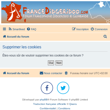
France Didgeridoo
Didgeridoo et Guimbarde sur France Didgeridoo - retrouvez la communauté.
Smartfeed
FAQ
Inscription
Connexion
R
Accueil du forum
e
Supprimer les cookies
c
h
Êtes-vous sûr de vouloir supprimer les cookies de ce forum ?
e
r
c
Accueil du forum
Nous contacter
Fuseau horaire sur
UTC+02:00
h
e
r
Développé par
phpBB
® Forum Software © phpBB Limited
Traduction française officielle
©
Qiaeru
Confidentialité
|
Conditions