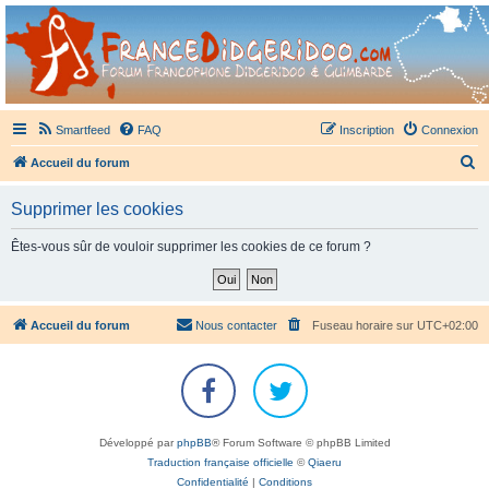
France Didgeridoo
Didgeridoo et Guimbarde sur France Didgeridoo - retrouvez la communauté.
Smartfeed
FAQ
Inscription
Connexion
R
Accueil du forum
e
Supprimer les cookies
c
h
Êtes-vous sûr de vouloir supprimer les cookies de ce forum ?
e
r
c
Accueil du forum
Nous contacter
Fuseau horaire sur
UTC+02:00
h
e
r
Développé par
phpBB
® Forum Software © phpBB Limited
Traduction française officielle
©
Qiaeru
Confidentialité
|
Conditions