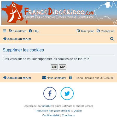
France Didgeridoo
Didgeridoo et Guimbarde sur France Didgeridoo - retrouvez la communauté.
Smartfeed
FAQ
Inscription
Connexion
R
Accueil du forum
e
Supprimer les cookies
c
h
Êtes-vous sûr de vouloir supprimer les cookies de ce forum ?
e
r
c
Accueil du forum
Nous contacter
Fuseau horaire sur
UTC+02:00
h
e
r
Développé par
phpBB
® Forum Software © phpBB Limited
Traduction française officielle
©
Qiaeru
Confidentialité
|
Conditions