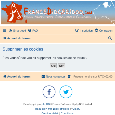
France Didgeridoo
Didgeridoo et Guimbarde sur France Didgeridoo - retrouvez la communauté.
Smartfeed
FAQ
Inscription
Connexion
R
Accueil du forum
e
Supprimer les cookies
c
h
Êtes-vous sûr de vouloir supprimer les cookies de ce forum ?
e
r
c
Accueil du forum
Nous contacter
Fuseau horaire sur
UTC+02:00
h
e
r
Développé par
phpBB
® Forum Software © phpBB Limited
Traduction française officielle
©
Qiaeru
Confidentialité
|
Conditions