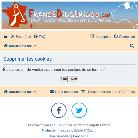
France Didgeridoo
Didgeridoo et Guimbarde sur France Didgeridoo - retrouvez la communauté.
Smartfeed
FAQ
Inscription
Connexion
R
Accueil du forum
e
Supprimer les cookies
c
h
Êtes-vous sûr de vouloir supprimer les cookies de ce forum ?
e
r
c
Accueil du forum
Nous contacter
Fuseau horaire sur
UTC+02:00
h
e
r
Développé par
phpBB
® Forum Software © phpBB Limited
Traduction française officielle
©
Qiaeru
Confidentialité
|
Conditions