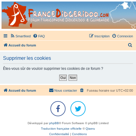
France Didgeridoo
Didgeridoo et Guimbarde sur France Didgeridoo - retrouvez la communauté.
Smartfeed
FAQ
Inscription
Connexion
R
Accueil du forum
e
Supprimer les cookies
c
h
Êtes-vous sûr de vouloir supprimer les cookies de ce forum ?
e
r
c
Accueil du forum
Nous contacter
Fuseau horaire sur
UTC+02:00
h
e
r
Développé par
phpBB
® Forum Software © phpBB Limited
Traduction française officielle
©
Qiaeru
Confidentialité
|
Conditions