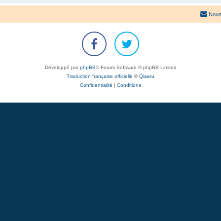
Nous
Développé par
phpBB
® Forum Software © phpBB Limited
Traduction française officielle
©
Qiaeru
Confidentialité
|
Conditions