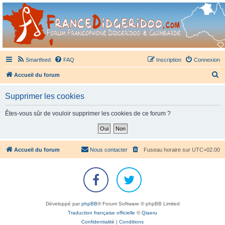
France Didgeridoo
Didgeridoo et Guimbarde sur France Didgeridoo - retrouvez la communauté.
Smartfeed
FAQ
Inscription
Connexion
R
Accueil du forum
e
Supprimer les cookies
c
h
Êtes-vous sûr de vouloir supprimer les cookies de ce forum ?
e
r
c
Accueil du forum
Nous contacter
Fuseau horaire sur
UTC+02:00
h
e
r
Développé par
phpBB
® Forum Software © phpBB Limited
Traduction française officielle
©
Qiaeru
Confidentialité
|
Conditions