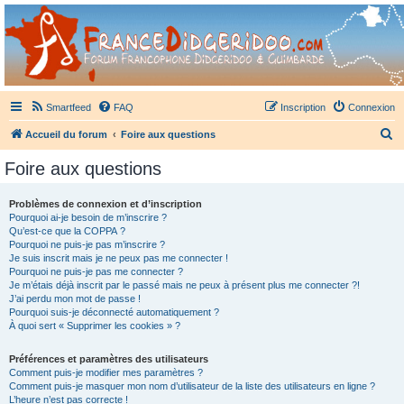
France Didgeridoo
Didgeridoo et Guimbarde sur France Didgeridoo - retrouvez la communauté.
Smartfeed
FAQ
Inscription
Connexion
R
Accueil du forum
Foire aux questions
e
Foire aux questions
c
h
Problèmes de connexion et d’inscription
Pourquoi ai-je besoin de m’inscrire ?
e
Qu’est-ce que la COPPA ?
r
Pourquoi ne puis-je pas m’inscrire ?
Je suis inscrit mais je ne peux pas me connecter !
c
Pourquoi ne puis-je pas me connecter ?
Je m’étais déjà inscrit par le passé mais ne peux à présent plus me connecter ?!
h
J’ai perdu mon mot de passe !
e
Pourquoi suis-je déconnecté automatiquement ?
À quoi sert « Supprimer les cookies » ?
r
Préférences et paramètres des utilisateurs
Comment puis-je modifier mes paramètres ?
Comment puis-je masquer mon nom d’utilisateur de la liste des utilisateurs en ligne ?
L’heure n’est pas correcte !