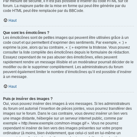
Par mesure de sécurité, il n’est pas possible d’insérer du code HTML sur ce
forum. La majeure partie de la mise en forme qui peut être générée par du
code HTML peut être remplacée par du BBCode.
Haut
Que sont les émoticônes ?
Les émoticônes sont de petites images qui peuvent être utilisées grâce à un
code court et qui permettent d’exprimer des sentiments. Par exemple, « :) »
exprime la joie, alors qu’au contraire, « :( » exprime la tristesse. Vous pouvez
consulter la liste complète des émoticônes depuis le formulaire de rédaction.
Essayez cependant de ne pas abuser des émoticônes, elles peuvent
rapidement rendre un message illisible et un modérateur pourrait décider de le
modifier ou de le supprimer complètement. Les administrateurs du forum
peuvent également limiter le nombre d’émoticônes qu’il est possible d’insérer
à un message.
Haut
Puis-je insérer des images ?
Oui, vous pouvez insérer des images à vos messages. Si les administrateurs
du forum ont autorisé l’insertion de pièces jointes, vous pourrez transférer des
images sur le forum. Dans le cas contraire, vous devrez insérer un lien vers
une image distante, hébergée sur un serveur internet public, comme par
exemple « http://www.exemple.com/mon-image.gif ». Vous ne pourrez
cependant ni insérer de lien vers des images présentes sur votre propre
ordinateur (à moins, bien évidemment, que celui-ci soit en lui-même un