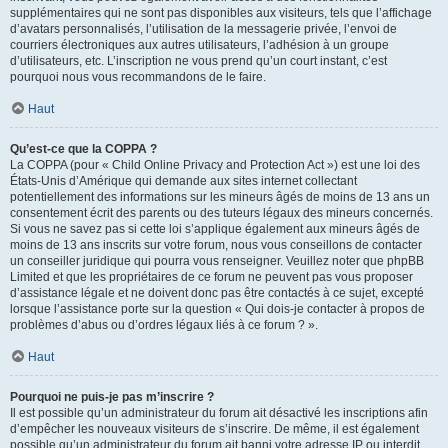
supplémentaires qui ne sont pas disponibles aux visiteurs, tels que l’affichage
d’avatars personnalisés, l’utilisation de la messagerie privée, l’envoi de
courriers électroniques aux autres utilisateurs, l’adhésion à un groupe
d’utilisateurs, etc. L’inscription ne vous prend qu’un court instant, c’est
pourquoi nous vous recommandons de le faire.
Haut
Qu’est-ce que la COPPA ?
La COPPA (pour « Child Online Privacy and Protection Act ») est une loi des
États-Unis d’Amérique qui demande aux sites internet collectant
potentiellement des informations sur les mineurs âgés de moins de 13 ans un
consentement écrit des parents ou des tuteurs légaux des mineurs concernés.
Si vous ne savez pas si cette loi s’applique également aux mineurs âgés de
moins de 13 ans inscrits sur votre forum, nous vous conseillons de contacter
un conseiller juridique qui pourra vous renseigner. Veuillez noter que phpBB
Limited et que les propriétaires de ce forum ne peuvent pas vous proposer
d’assistance légale et ne doivent donc pas être contactés à ce sujet, excepté
lorsque l’assistance porte sur la question « Qui dois-je contacter à propos de
problèmes d’abus ou d’ordres légaux liés à ce forum ? ».
Haut
Pourquoi ne puis-je pas m’inscrire ?
Il est possible qu’un administrateur du forum ait désactivé les inscriptions afin
d’empêcher les nouveaux visiteurs de s’inscrire. De même, il est également
possible qu’un administrateur du forum ait banni votre adresse IP ou interdit