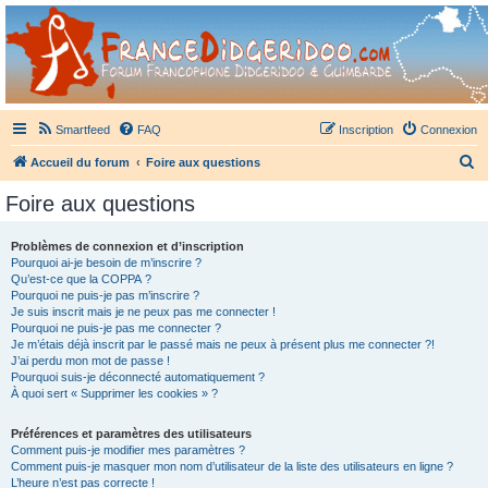
France Didgeridoo
Didgeridoo et Guimbarde sur France Didgeridoo - retrouvez la communauté.
Smartfeed
FAQ
Inscription
Connexion
R
Accueil du forum
Foire aux questions
e
Foire aux questions
c
h
Problèmes de connexion et d’inscription
Pourquoi ai-je besoin de m’inscrire ?
e
Qu’est-ce que la COPPA ?
r
Pourquoi ne puis-je pas m’inscrire ?
Je suis inscrit mais je ne peux pas me connecter !
c
Pourquoi ne puis-je pas me connecter ?
Je m’étais déjà inscrit par le passé mais ne peux à présent plus me connecter ?!
h
J’ai perdu mon mot de passe !
e
Pourquoi suis-je déconnecté automatiquement ?
À quoi sert « Supprimer les cookies » ?
r
Préférences et paramètres des utilisateurs
Comment puis-je modifier mes paramètres ?
Comment puis-je masquer mon nom d’utilisateur de la liste des utilisateurs en ligne ?
L’heure n’est pas correcte !