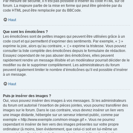
Par mesure de sécurité, il n’est pas possible d’insérer du code HTML sur ce
forum. La majeure partie de la mise en forme qui peut être générée par du
code HTML peut être remplacée par du BBCode.
Haut
Que sont les émoticônes ?
Les émoticônes sont de petites images qui peuvent être utilisées grâce à un
code court et qui permettent d’exprimer des sentiments. Par exemple, « :) »
exprime la joie, alors qu’au contraire, « :( » exprime la tristesse. Vous pouvez
consulter la liste complète des émoticônes depuis le formulaire de rédaction.
Essayez cependant de ne pas abuser des émoticônes, elles peuvent
rapidement rendre un message illisible et un modérateur pourrait décider de le
modifier ou de le supprimer complètement. Les administrateurs du forum
peuvent également limiter le nombre d’émoticônes qu’il est possible d’insérer
à un message.
Haut
Puis-je insérer des images ?
Oui, vous pouvez insérer des images à vos messages. Si les administrateurs
du forum ont autorisé l’insertion de pièces jointes, vous pourrez transférer des
images sur le forum. Dans le cas contraire, vous devrez insérer un lien vers
une image distante, hébergée sur un serveur internet public, comme par
exemple « http://www.exemple.com/mon-image.gif ». Vous ne pourrez
cependant ni insérer de lien vers des images présentes sur votre propre
ordinateur (à moins, bien évidemment, que celui-ci soit en lui-même un