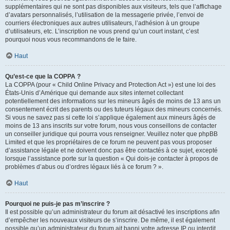
supplémentaires qui ne sont pas disponibles aux visiteurs, tels que l’affichage
d’avatars personnalisés, l’utilisation de la messagerie privée, l’envoi de
courriers électroniques aux autres utilisateurs, l’adhésion à un groupe
d’utilisateurs, etc. L’inscription ne vous prend qu’un court instant, c’est
pourquoi nous vous recommandons de le faire.
Haut
Qu’est-ce que la COPPA ?
La COPPA (pour « Child Online Privacy and Protection Act ») est une loi des
États-Unis d’Amérique qui demande aux sites internet collectant
potentiellement des informations sur les mineurs âgés de moins de 13 ans un
consentement écrit des parents ou des tuteurs légaux des mineurs concernés.
Si vous ne savez pas si cette loi s’applique également aux mineurs âgés de
moins de 13 ans inscrits sur votre forum, nous vous conseillons de contacter
un conseiller juridique qui pourra vous renseigner. Veuillez noter que phpBB
Limited et que les propriétaires de ce forum ne peuvent pas vous proposer
d’assistance légale et ne doivent donc pas être contactés à ce sujet, excepté
lorsque l’assistance porte sur la question « Qui dois-je contacter à propos de
problèmes d’abus ou d’ordres légaux liés à ce forum ? ».
Haut
Pourquoi ne puis-je pas m’inscrire ?
Il est possible qu’un administrateur du forum ait désactivé les inscriptions afin
d’empêcher les nouveaux visiteurs de s’inscrire. De même, il est également
possible qu’un administrateur du forum ait banni votre adresse IP ou interdit