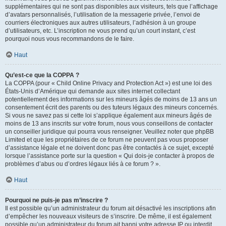
supplémentaires qui ne sont pas disponibles aux visiteurs, tels que l’affichage
d’avatars personnalisés, l’utilisation de la messagerie privée, l’envoi de
courriers électroniques aux autres utilisateurs, l’adhésion à un groupe
d’utilisateurs, etc. L’inscription ne vous prend qu’un court instant, c’est
pourquoi nous vous recommandons de le faire.
Haut
Qu’est-ce que la COPPA ?
La COPPA (pour « Child Online Privacy and Protection Act ») est une loi des
États-Unis d’Amérique qui demande aux sites internet collectant
potentiellement des informations sur les mineurs âgés de moins de 13 ans un
consentement écrit des parents ou des tuteurs légaux des mineurs concernés.
Si vous ne savez pas si cette loi s’applique également aux mineurs âgés de
moins de 13 ans inscrits sur votre forum, nous vous conseillons de contacter
un conseiller juridique qui pourra vous renseigner. Veuillez noter que phpBB
Limited et que les propriétaires de ce forum ne peuvent pas vous proposer
d’assistance légale et ne doivent donc pas être contactés à ce sujet, excepté
lorsque l’assistance porte sur la question « Qui dois-je contacter à propos de
problèmes d’abus ou d’ordres légaux liés à ce forum ? ».
Haut
Pourquoi ne puis-je pas m’inscrire ?
Il est possible qu’un administrateur du forum ait désactivé les inscriptions afin
d’empêcher les nouveaux visiteurs de s’inscrire. De même, il est également
possible qu’un administrateur du forum ait banni votre adresse IP ou interdit