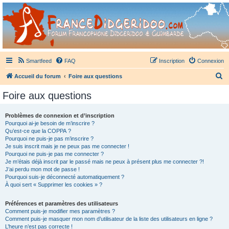
France Didgeridoo
Didgeridoo et Guimbarde sur France Didgeridoo - retrouvez la communauté.
Smartfeed
FAQ
Inscription
Connexion
R
Accueil du forum
Foire aux questions
e
Foire aux questions
c
h
Problèmes de connexion et d’inscription
Pourquoi ai-je besoin de m’inscrire ?
e
Qu’est-ce que la COPPA ?
r
Pourquoi ne puis-je pas m’inscrire ?
Je suis inscrit mais je ne peux pas me connecter !
c
Pourquoi ne puis-je pas me connecter ?
Je m’étais déjà inscrit par le passé mais ne peux à présent plus me connecter ?!
h
J’ai perdu mon mot de passe !
e
Pourquoi suis-je déconnecté automatiquement ?
À quoi sert « Supprimer les cookies » ?
r
Préférences et paramètres des utilisateurs
Comment puis-je modifier mes paramètres ?
Comment puis-je masquer mon nom d’utilisateur de la liste des utilisateurs en ligne ?
L’heure n’est pas correcte !