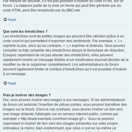
Par mesure de sécurité, il n’est pas possible d’insérer du code HTML sur ce
forum. La majeure partie de la mise en forme qui peut être générée par du
code HTML peut être remplacée par du BBCode.
Haut
Que sont les émoticônes ?
Les émoticônes sont de petites images qui peuvent être utilisées grâce à un
code court et qui permettent d’exprimer des sentiments. Par exemple, « :) »
exprime la joie, alors qu’au contraire, « :( » exprime la tristesse. Vous pouvez
consulter la liste complète des émoticônes depuis le formulaire de rédaction.
Essayez cependant de ne pas abuser des émoticônes, elles peuvent
rapidement rendre un message illisible et un modérateur pourrait décider de le
modifier ou de le supprimer complètement. Les administrateurs du forum
peuvent également limiter le nombre d’émoticônes qu’il est possible d’insérer
à un message.
Haut
Puis-je insérer des images ?
Oui, vous pouvez insérer des images à vos messages. Si les administrateurs
du forum ont autorisé l’insertion de pièces jointes, vous pourrez transférer des
images sur le forum. Dans le cas contraire, vous devrez insérer un lien vers
une image distante, hébergée sur un serveur internet public, comme par
exemple « http://www.exemple.com/mon-image.gif ». Vous ne pourrez
cependant ni insérer de lien vers des images présentes sur votre propre
ordinateur (à moins, bien évidemment, que celui-ci soit en lui-même un