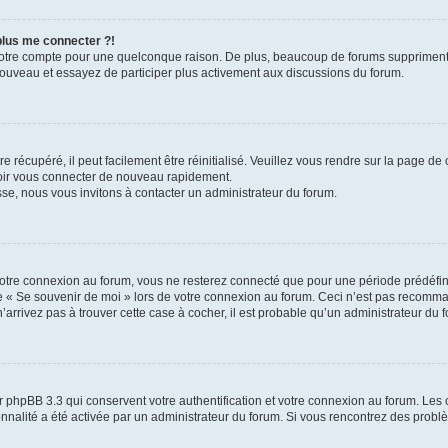
 plus me connecter ?!
votre compte pour une quelconque raison. De plus, beaucoup de forums suppriment pér
 nouveau et essayez de participer plus activement aux discussions du forum.
 récupéré, il peut facilement être réinitialisé. Veuillez vous rendre sur la page de
voir vous connecter de nouveau rapidement.
sse, nous vous invitons à contacter un administrateur du forum.
otre connexion au forum, vous ne resterez connecté que pour une période prédéfinie
se « Se souvenir de moi » lors de votre connexion au forum. Ceci n’est pas recomm
’arrivez pas à trouver cette case à cocher, il est probable qu’un administrateur du fo
 phpBB 3.3 qui conservent votre authentification et votre connexion au forum. Les 
tionnalité a été activée par un administrateur du forum. Si vous rencontrez des pro