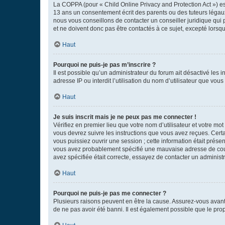
La COPPA (pour « Child Online Privacy and Protection Act ») es
13 ans un consentement écrit des parents ou des tuteurs légaux
nous vous conseillons de contacter un conseiller juridique qui
et ne doivent donc pas être contactés à ce sujet, excepté lorsq
Haut
Pourquoi ne puis-je pas m’inscrire ?
Il est possible qu’un administrateur du forum ait désactivé les 
adresse IP ou interdit l’utilisation du nom d’utilisateur que vou
Haut
Je suis inscrit mais je ne peux pas me connecter !
Vérifiez en premier lieu que votre nom d’utilisateur et votre mo
vous devrez suivre les instructions que vous avez reçues. Cert
vous puissiez ouvrir une session ; cette information était présen
vous avez probablement spécifié une mauvaise adresse de courrie
avez spécifiée était correcte, essayez de contacter un administ
Haut
Pourquoi ne puis-je pas me connecter ?
Plusieurs raisons peuvent en être la cause. Assurez-vous avant t
de ne pas avoir été banni. Il est également possible que le propr