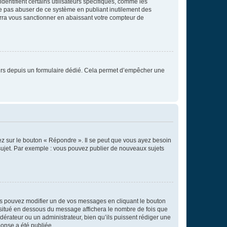
entifient certains utilisateurs spécifiques, comme les
ne pas abuser de ce système en publiant inutilement des
rra vous sanctionner en abaissant votre compteur de
sateurs depuis un formulaire dédié. Cela permet d’empêcher une
ez sur le bouton « Répondre ». Il se peut que vous ayez besoin
 sujet. Par exemple : vous pouvez publier de nouveaux sujets
s pouvez modifier un de vos messages en cliquant le bouton
e situé en dessous du message affichera le nombre de fois que
modérateur ou un administrateur, bien qu’ils puissent rédiger une
ponse a été publiée.