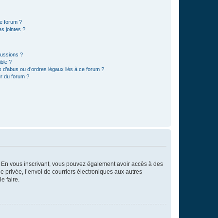
ce forum ?
s jointes ?
cussions ?
ible ?
 d’abus ou d’ordres légaux liés à ce forum ?
r du forum ?
ts. En vous inscrivant, vous pouvez également avoir accès à des
ie privée, l’envoi de courriers électroniques aux autres
e faire.