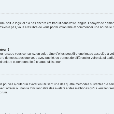
orum, soit le logiciel n’a pas encore été traduit dans votre langue. Essayez de deman
 n’existe pas, vous êtes libre de vous porter volontaire et commencer une nouvelle t
ateur ?
ur lorsque vous consultez un sujet. Une d’elles peut être une image associée à vo
mbre de messages que vous avez publié, ou permet de différencier votre statut parti
 unique et personnelle à chaque utilisateur.
ous pouvez ajouter un avatar en utilisant une des quatre méthodes suivantes : le serv
ent activer ou non la fonctionnalité des avatars et des méthodes qu’ils veuillent ren
forum.