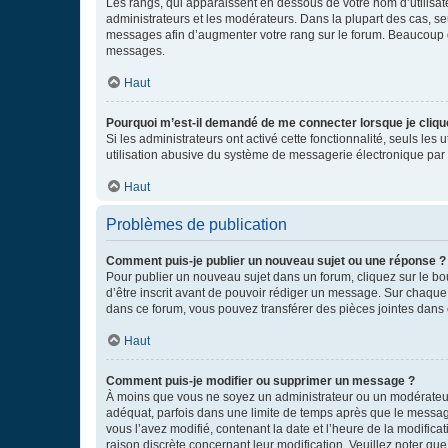
Les rangs, qui apparaissent en dessous de votre nom d’utilisate
administrateurs et les modérateurs. Dans la plupart des cas, s
messages afin d’augmenter votre rang sur le forum. Beaucoup 
messages.
Haut
Pourquoi m’est-il demandé de me connecter lorsque je clique s
Si les administrateurs ont activé cette fonctionnalité, seuls le
utilisation abusive du système de messagerie électronique par d
Haut
Problèmes de publication
Comment puis-je publier un nouveau sujet ou une réponse ?
Pour publier un nouveau sujet dans un forum, cliquez sur le b
d’être inscrit avant de pouvoir rédiger un message. Sur chaque
dans ce forum, vous pouvez transférer des pièces jointes dans 
Haut
Comment puis-je modifier ou supprimer un message ?
À moins que vous ne soyez un administrateur ou un modérateu
adéquat, parfois dans une limite de temps après que le message
vous l’avez modifié, contenant la date et l’heure de la modificat
raison discrète concernant leur modification. Veuillez noter q