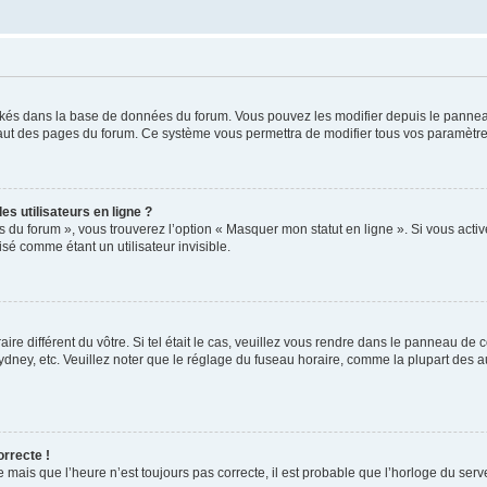
ockés dans la base de données du forum. Vous pouvez les modifier depuis le panneau 
haut des pages du forum. Ce système vous permettra de modifier tous vos paramètre
s utilisateurs en ligne ?
s du forum », vous trouverez l’option « Masquer mon statut en ligne ». Si vous activ
é comme étant un utilisateur invisible.
aire différent du vôtre. Si tel était le cas, veuillez vous rendre dans le panneau de co
ey, etc. Veuillez noter que le réglage du fuseau horaire, comme la plupart des autr
orrecte !
 mais que l’heure n’est toujours pas correcte, il est probable que l’horloge du serve