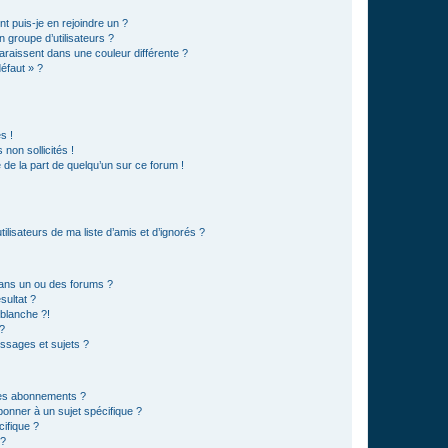
t puis-je en rejoindre un ?
 groupe d’utilisateurs ?
araissent dans une couleur différente ?
défaut » ?
s !
non sollicités !
e de la part de quelqu’un sur ce forum !
lisateurs de ma liste d’amis et d’ignorés ?
ans un ou des forums ?
sultat ?
blanche ?!
?
ssages et sujets ?
t les abonnements ?
onner à un sujet spécifique ?
ifique ?
 ?