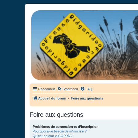
France Didgeridoo
Didgeridoo et Guimbarde sur France Didgeridoo - retrouvez la commun
Raccourcis
Smartfeed
FAQ
Accueil du forum
Foire aux questions
Foire aux questions
Problèmes de connexion et d’inscription
Pourquoi ai-je besoin de m’inscrire ?
Qu’est-ce que la COPPA ?