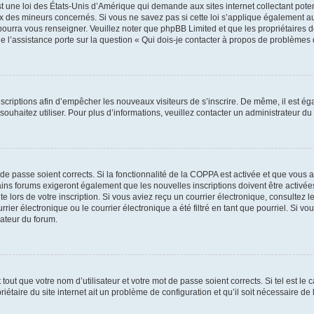
t une loi des États-Unis d’Amérique qui demande aux sites internet collectant pot
 des mineurs concernés. Si vous ne savez pas si cette loi s’applique également au
 pourra vous renseigner. Veuillez noter que phpBB Limited et que les propriétaires
ue l’assistance porte sur la question « Qui dois-je contacter à propos de problèmes 
inscriptions afin d’empêcher les nouveaux visiteurs de s’inscrire. De même, il est é
s souhaitez utiliser. Pour plus d’informations, veuillez contacter un administrateur du
t de passe soient corrects. Si la fonctionnalité de la COPPA est activée et que vous 
ains forums exigeront également que les nouvelles inscriptions doivent être activée
te lors de votre inscription. Si vous aviez reçu un courrier électronique, consultez l
r électronique ou le courrier électronique a été filtré en tant que pourriel. Si vo
rateur du forum.
out que votre nom d’utilisateur et votre mot de passe soient corrects. Si tel est le
iétaire du site internet ait un problème de configuration et qu’il soit nécessaire de l