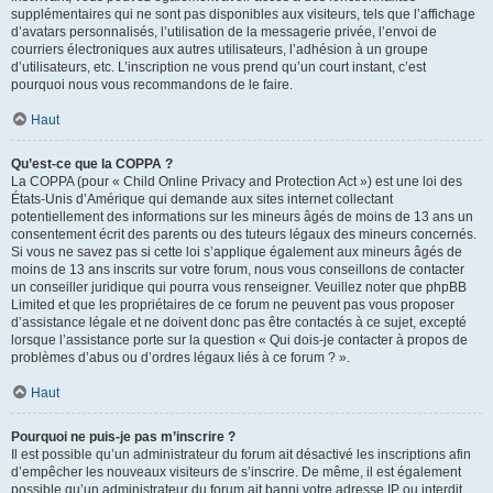
supplémentaires qui ne sont pas disponibles aux visiteurs, tels que l’affichage
d’avatars personnalisés, l’utilisation de la messagerie privée, l’envoi de
courriers électroniques aux autres utilisateurs, l’adhésion à un groupe
d’utilisateurs, etc. L’inscription ne vous prend qu’un court instant, c’est
pourquoi nous vous recommandons de le faire.
Haut
Qu’est-ce que la COPPA ?
La COPPA (pour « Child Online Privacy and Protection Act ») est une loi des
États-Unis d’Amérique qui demande aux sites internet collectant
potentiellement des informations sur les mineurs âgés de moins de 13 ans un
consentement écrit des parents ou des tuteurs légaux des mineurs concernés.
Si vous ne savez pas si cette loi s’applique également aux mineurs âgés de
moins de 13 ans inscrits sur votre forum, nous vous conseillons de contacter
un conseiller juridique qui pourra vous renseigner. Veuillez noter que phpBB
Limited et que les propriétaires de ce forum ne peuvent pas vous proposer
d’assistance légale et ne doivent donc pas être contactés à ce sujet, excepté
lorsque l’assistance porte sur la question « Qui dois-je contacter à propos de
problèmes d’abus ou d’ordres légaux liés à ce forum ? ».
Haut
Pourquoi ne puis-je pas m’inscrire ?
Il est possible qu’un administrateur du forum ait désactivé les inscriptions afin
d’empêcher les nouveaux visiteurs de s’inscrire. De même, il est également
possible qu’un administrateur du forum ait banni votre adresse IP ou interdit