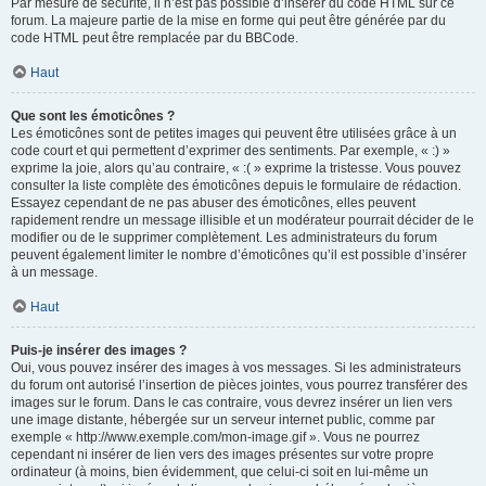
Par mesure de sécurité, il n’est pas possible d’insérer du code HTML sur ce
forum. La majeure partie de la mise en forme qui peut être générée par du
code HTML peut être remplacée par du BBCode.
Haut
Que sont les émoticônes ?
Les émoticônes sont de petites images qui peuvent être utilisées grâce à un
code court et qui permettent d’exprimer des sentiments. Par exemple, « :) »
exprime la joie, alors qu’au contraire, « :( » exprime la tristesse. Vous pouvez
consulter la liste complète des émoticônes depuis le formulaire de rédaction.
Essayez cependant de ne pas abuser des émoticônes, elles peuvent
rapidement rendre un message illisible et un modérateur pourrait décider de le
modifier ou de le supprimer complètement. Les administrateurs du forum
peuvent également limiter le nombre d’émoticônes qu’il est possible d’insérer
à un message.
Haut
Puis-je insérer des images ?
Oui, vous pouvez insérer des images à vos messages. Si les administrateurs
du forum ont autorisé l’insertion de pièces jointes, vous pourrez transférer des
images sur le forum. Dans le cas contraire, vous devrez insérer un lien vers
une image distante, hébergée sur un serveur internet public, comme par
exemple « http://www.exemple.com/mon-image.gif ». Vous ne pourrez
cependant ni insérer de lien vers des images présentes sur votre propre
ordinateur (à moins, bien évidemment, que celui-ci soit en lui-même un