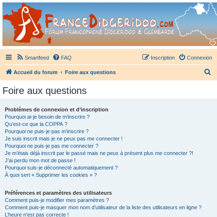
France Didgeridoo
Didgeridoo et Guimbarde sur France Didgeridoo - retrouvez la communauté.
Smartfeed
FAQ
Inscription
Connexion
R
Accueil du forum
Foire aux questions
e
Foire aux questions
c
h
Problèmes de connexion et d’inscription
Pourquoi ai-je besoin de m’inscrire ?
e
Qu’est-ce que la COPPA ?
r
Pourquoi ne puis-je pas m’inscrire ?
Je suis inscrit mais je ne peux pas me connecter !
c
Pourquoi ne puis-je pas me connecter ?
Je m’étais déjà inscrit par le passé mais ne peux à présent plus me connecter ?!
h
J’ai perdu mon mot de passe !
e
Pourquoi suis-je déconnecté automatiquement ?
À quoi sert « Supprimer les cookies » ?
r
Préférences et paramètres des utilisateurs
Comment puis-je modifier mes paramètres ?
Comment puis-je masquer mon nom d’utilisateur de la liste des utilisateurs en ligne ?
L’heure n’est pas correcte !