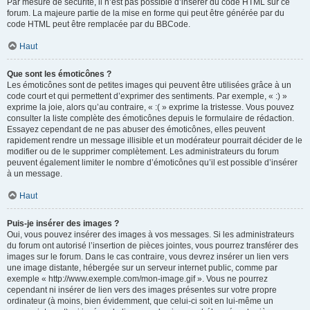
Par mesure de sécurité, il n’est pas possible d’insérer du code HTML sur ce
forum. La majeure partie de la mise en forme qui peut être générée par du
code HTML peut être remplacée par du BBCode.
Haut
Que sont les émoticônes ?
Les émoticônes sont de petites images qui peuvent être utilisées grâce à un
code court et qui permettent d’exprimer des sentiments. Par exemple, « :) »
exprime la joie, alors qu’au contraire, « :( » exprime la tristesse. Vous pouvez
consulter la liste complète des émoticônes depuis le formulaire de rédaction.
Essayez cependant de ne pas abuser des émoticônes, elles peuvent
rapidement rendre un message illisible et un modérateur pourrait décider de le
modifier ou de le supprimer complètement. Les administrateurs du forum
peuvent également limiter le nombre d’émoticônes qu’il est possible d’insérer
à un message.
Haut
Puis-je insérer des images ?
Oui, vous pouvez insérer des images à vos messages. Si les administrateurs
du forum ont autorisé l’insertion de pièces jointes, vous pourrez transférer des
images sur le forum. Dans le cas contraire, vous devrez insérer un lien vers
une image distante, hébergée sur un serveur internet public, comme par
exemple « http://www.exemple.com/mon-image.gif ». Vous ne pourrez
cependant ni insérer de lien vers des images présentes sur votre propre
ordinateur (à moins, bien évidemment, que celui-ci soit en lui-même un