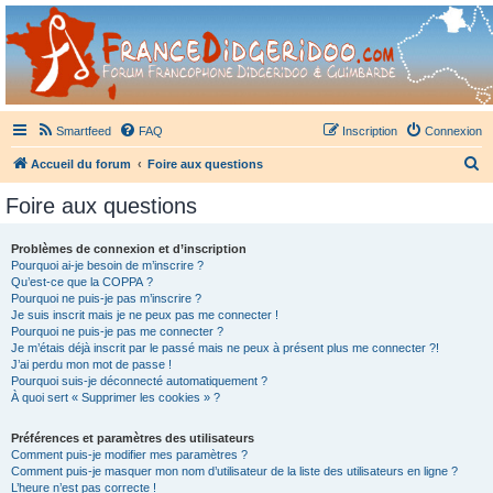
France Didgeridoo
Didgeridoo et Guimbarde sur France Didgeridoo - retrouvez la communauté.
Smartfeed
FAQ
Inscription
Connexion
R
Accueil du forum
Foire aux questions
e
Foire aux questions
c
h
Problèmes de connexion et d’inscription
Pourquoi ai-je besoin de m’inscrire ?
e
Qu’est-ce que la COPPA ?
r
Pourquoi ne puis-je pas m’inscrire ?
Je suis inscrit mais je ne peux pas me connecter !
c
Pourquoi ne puis-je pas me connecter ?
Je m’étais déjà inscrit par le passé mais ne peux à présent plus me connecter ?!
h
J’ai perdu mon mot de passe !
e
Pourquoi suis-je déconnecté automatiquement ?
À quoi sert « Supprimer les cookies » ?
r
Préférences et paramètres des utilisateurs
Comment puis-je modifier mes paramètres ?
Comment puis-je masquer mon nom d’utilisateur de la liste des utilisateurs en ligne ?
L’heure n’est pas correcte !