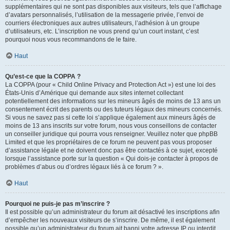
supplémentaires qui ne sont pas disponibles aux visiteurs, tels que l’affichage
d’avatars personnalisés, l’utilisation de la messagerie privée, l’envoi de
courriers électroniques aux autres utilisateurs, l’adhésion à un groupe
d’utilisateurs, etc. L’inscription ne vous prend qu’un court instant, c’est
pourquoi nous vous recommandons de le faire.
Haut
Qu’est-ce que la COPPA ?
La COPPA (pour « Child Online Privacy and Protection Act ») est une loi des
États-Unis d’Amérique qui demande aux sites internet collectant
potentiellement des informations sur les mineurs âgés de moins de 13 ans un
consentement écrit des parents ou des tuteurs légaux des mineurs concernés.
Si vous ne savez pas si cette loi s’applique également aux mineurs âgés de
moins de 13 ans inscrits sur votre forum, nous vous conseillons de contacter
un conseiller juridique qui pourra vous renseigner. Veuillez noter que phpBB
Limited et que les propriétaires de ce forum ne peuvent pas vous proposer
d’assistance légale et ne doivent donc pas être contactés à ce sujet, excepté
lorsque l’assistance porte sur la question « Qui dois-je contacter à propos de
problèmes d’abus ou d’ordres légaux liés à ce forum ? ».
Haut
Pourquoi ne puis-je pas m’inscrire ?
Il est possible qu’un administrateur du forum ait désactivé les inscriptions afin
d’empêcher les nouveaux visiteurs de s’inscrire. De même, il est également
possible qu’un administrateur du forum ait banni votre adresse IP ou interdit