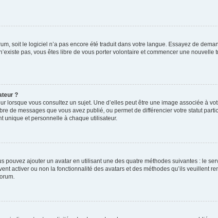
orum, soit le logiciel n’a pas encore été traduit dans votre langue. Essayez de deman
 n’existe pas, vous êtes libre de vous porter volontaire et commencer une nouvelle t
ateur ?
ur lorsque vous consultez un sujet. Une d’elles peut être une image associée à vo
mbre de messages que vous avez publié, ou permet de différencier votre statut parti
 unique et personnelle à chaque utilisateur.
ous pouvez ajouter un avatar en utilisant une des quatre méthodes suivantes : le serv
ent activer ou non la fonctionnalité des avatars et des méthodes qu’ils veuillent ren
forum.