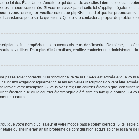
t une loi des États-Unis d’Amérique qui demande aux sites internet collectant pot
 des mineurs concernés. Si vous ne savez pas si cette loi s’applique également au
 pourra vous renseigner. Veuillez noter que phpBB Limited et que les propriétaires
ue l’assistance porte sur la question « Qui dois-je contacter à propos de problèmes 
inscriptions afin d’empêcher les nouveaux visiteurs de s’inscrire. De même, il est é
s souhaitez utiliser. Pour plus d’informations, veuillez contacter un administrateur du
t de passe soient corrects. Si la fonctionnalité de la COPPA est activée et que vous 
ains forums exigeront également que les nouvelles inscriptions doivent être activée
te lors de votre inscription. Si vous aviez reçu un courrier électronique, consultez l
r électronique ou le courrier électronique a été filtré en tant que pourriel. Si vo
rateur du forum.
out que votre nom d’utilisateur et votre mot de passe soient corrects. Si tel est le
iétaire du site internet ait un problème de configuration et qu’il soit nécessaire de l