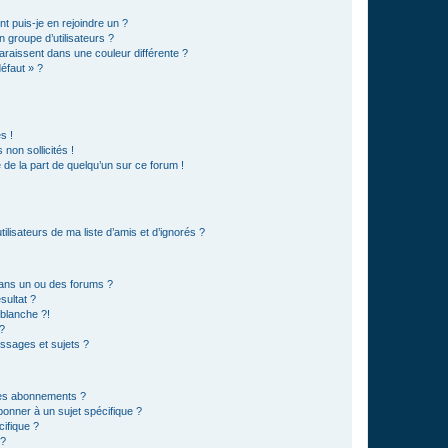
t puis-je en rejoindre un ?
 groupe d’utilisateurs ?
araissent dans une couleur différente ?
défaut » ?
s !
non sollicités !
e de la part de quelqu’un sur ce forum !
lisateurs de ma liste d’amis et d’ignorés ?
ans un ou des forums ?
sultat ?
blanche ?!
?
ssages et sujets ?
t les abonnements ?
onner à un sujet spécifique ?
ifique ?
 ?