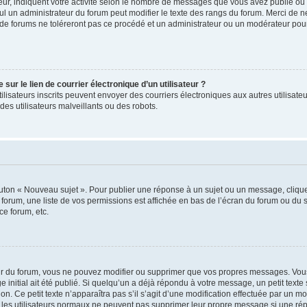
ur, indiquent votre activité selon le nombre de messages que vous avez publié ou id
eul un administrateur du forum peut modifier le texte des rangs du forum. Merci de 
de forums ne toléreront pas ce procédé et un administrateur ou un modérateur pou
ur le lien de courrier électronique d’un utilisateur ?
s utilisateurs inscrits peuvent envoyer des courriers électroniques aux autres utili
es utilisateurs malveillants ou des robots.
outon « Nouveau sujet ». Pour publier une réponse à un sujet ou un message, cliqu
 forum, une liste de vos permissions est affichée en bas de l’écran du forum ou du
ce forum, etc.
r du forum, vous ne pouvez modifier ou supprimer que vos propres messages. Vou
 initial ait été publié. Si quelqu’un a déjà répondu à votre message, un petit text
ion. Ce petit texte n’apparaîtra pas s’il s’agit d’une modification effectuée par un 
ue les utilisateurs normaux ne peuvent pas supprimer leur propre message si une ré