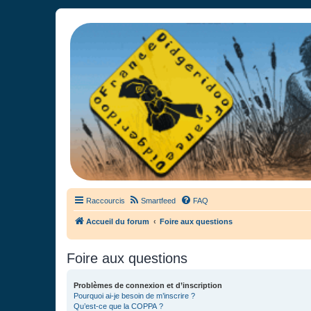
France Didgeridoo
Didgeridoo et Guimbarde sur France Didgeridoo - retrouvez la commun
Raccourcis
Smartfeed
FAQ
Accueil du forum
Foire aux questions
Foire aux questions
Problèmes de connexion et d’inscription
Pourquoi ai-je besoin de m’inscrire ?
Qu’est-ce que la COPPA ?