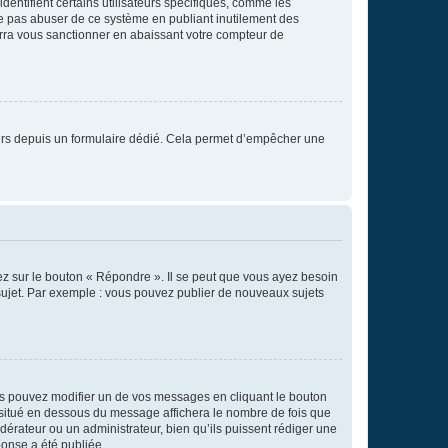
entifient certains utilisateurs spécifiques, comme les
ne pas abuser de ce système en publiant inutilement des
rra vous sanctionner en abaissant votre compteur de
sateurs depuis un formulaire dédié. Cela permet d’empêcher une
ez sur le bouton « Répondre ». Il se peut que vous ayez besoin
 sujet. Par exemple : vous pouvez publier de nouveaux sujets
s pouvez modifier un de vos messages en cliquant le bouton
e situé en dessous du message affichera le nombre de fois que
modérateur ou un administrateur, bien qu’ils puissent rédiger une
ponse a été publiée.