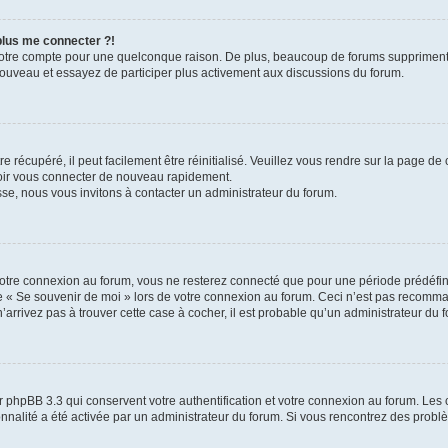
 plus me connecter ?!
votre compte pour une quelconque raison. De plus, beaucoup de forums suppriment pér
 nouveau et essayez de participer plus activement aux discussions du forum.
 récupéré, il peut facilement être réinitialisé. Veuillez vous rendre sur la page de
voir vous connecter de nouveau rapidement.
sse, nous vous invitons à contacter un administrateur du forum.
otre connexion au forum, vous ne resterez connecté que pour une période prédéfinie
se « Se souvenir de moi » lors de votre connexion au forum. Ceci n’est pas recomm
’arrivez pas à trouver cette case à cocher, il est probable qu’un administrateur du fo
 phpBB 3.3 qui conservent votre authentification et votre connexion au forum. Les 
tionnalité a été activée par un administrateur du forum. Si vous rencontrez des pro