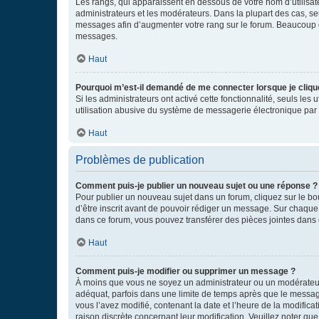
Les rangs, qui apparaissent en dessous de votre nom d’utilisate
administrateurs et les modérateurs. Dans la plupart des cas, s
messages afin d’augmenter votre rang sur le forum. Beaucoup 
messages.
Haut
Pourquoi m’est-il demandé de me connecter lorsque je clique s
Si les administrateurs ont activé cette fonctionnalité, seuls le
utilisation abusive du système de messagerie électronique par d
Haut
Problèmes de publication
Comment puis-je publier un nouveau sujet ou une réponse ?
Pour publier un nouveau sujet dans un forum, cliquez sur le b
d’être inscrit avant de pouvoir rédiger un message. Sur chaque
dans ce forum, vous pouvez transférer des pièces jointes dans 
Haut
Comment puis-je modifier ou supprimer un message ?
À moins que vous ne soyez un administrateur ou un modérateu
adéquat, parfois dans une limite de temps après que le message
vous l’avez modifié, contenant la date et l’heure de la modificat
raison discrète concernant leur modification. Veuillez noter q