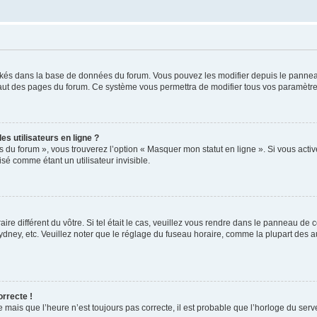
ockés dans la base de données du forum. Vous pouvez les modifier depuis le panneau 
haut des pages du forum. Ce système vous permettra de modifier tous vos paramètre
s utilisateurs en ligne ?
s du forum », vous trouverez l’option « Masquer mon statut en ligne ». Si vous activ
é comme étant un utilisateur invisible.
aire différent du vôtre. Si tel était le cas, veuillez vous rendre dans le panneau de co
ey, etc. Veuillez noter que le réglage du fuseau horaire, comme la plupart des autr
orrecte !
 mais que l’heure n’est toujours pas correcte, il est probable que l’horloge du serve