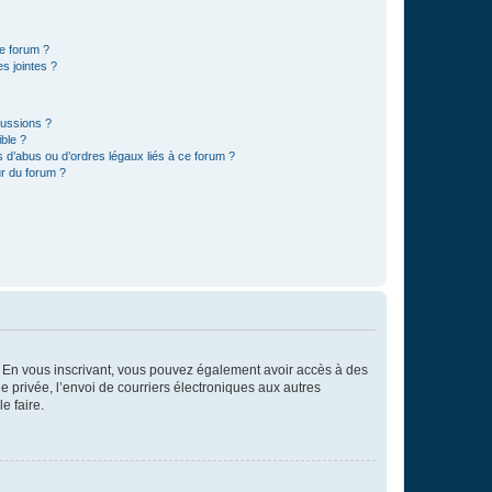
ce forum ?
s jointes ?
cussions ?
ible ?
 d’abus ou d’ordres légaux liés à ce forum ?
r du forum ?
ts. En vous inscrivant, vous pouvez également avoir accès à des
ie privée, l’envoi de courriers électroniques aux autres
e faire.