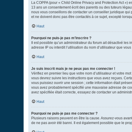
La COPPA (pour « Child Online Privacy and Protection Act ») es
13 ans un consentement écrit des parents ou des tuteurs légaux
nous vous conseillons de contacter un conseiller juridique qui
et ne doivent donc pas être contactés à ce sujet, excepté lorsq
Haut
Pourquoi ne puis-je pas m’inscrire ?
Il est possible qu’un administrateur du forum ait désactivé les 
adresse IP ou interdit l’utilisation du nom d’utilisateur que vou
Haut
Je suis inscrit mais je ne peux pas me connecter !
Vérifiez en premier lieu que votre nom d’utilisateur et votre mo
vous devrez suivre les instructions que vous avez reçues. Cert
vous puissiez ouvrir une session ; cette information était présen
vous avez probablement spécifié une mauvaise adresse de courrie
avez spécifiée était correcte, essayez de contacter un administ
Haut
Pourquoi ne puis-je pas me connecter ?
Plusieurs raisons peuvent en être la cause. Assurez-vous avant t
de ne pas avoir été banni. Il est également possible que le propr