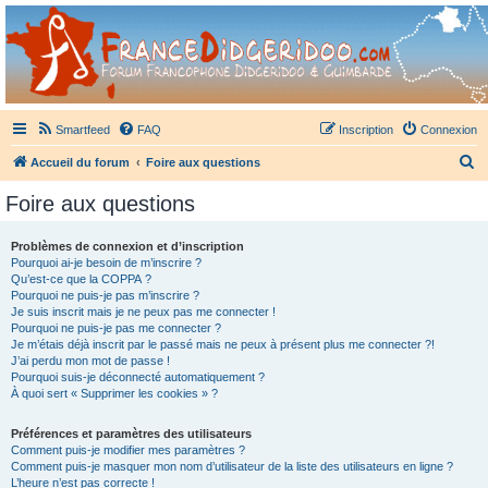
France Didgeridoo
Didgeridoo et Guimbarde sur France Didgeridoo - retrouvez la communauté.
Smartfeed
FAQ
Inscription
Connexion
R
Accueil du forum
Foire aux questions
e
Foire aux questions
c
h
Problèmes de connexion et d’inscription
Pourquoi ai-je besoin de m’inscrire ?
e
Qu’est-ce que la COPPA ?
r
Pourquoi ne puis-je pas m’inscrire ?
Je suis inscrit mais je ne peux pas me connecter !
c
Pourquoi ne puis-je pas me connecter ?
Je m’étais déjà inscrit par le passé mais ne peux à présent plus me connecter ?!
h
J’ai perdu mon mot de passe !
e
Pourquoi suis-je déconnecté automatiquement ?
À quoi sert « Supprimer les cookies » ?
r
Préférences et paramètres des utilisateurs
Comment puis-je modifier mes paramètres ?
Comment puis-je masquer mon nom d’utilisateur de la liste des utilisateurs en ligne ?
L’heure n’est pas correcte !