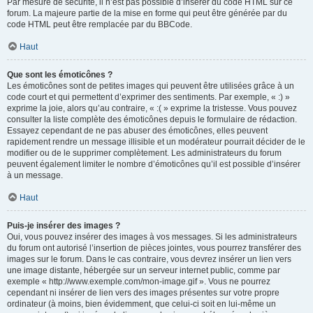
Par mesure de sécurité, il n’est pas possible d’insérer du code HTML sur ce
forum. La majeure partie de la mise en forme qui peut être générée par du
code HTML peut être remplacée par du BBCode.
Haut
Que sont les émoticônes ?
Les émoticônes sont de petites images qui peuvent être utilisées grâce à un
code court et qui permettent d’exprimer des sentiments. Par exemple, « :) »
exprime la joie, alors qu’au contraire, « :( » exprime la tristesse. Vous pouvez
consulter la liste complète des émoticônes depuis le formulaire de rédaction.
Essayez cependant de ne pas abuser des émoticônes, elles peuvent
rapidement rendre un message illisible et un modérateur pourrait décider de le
modifier ou de le supprimer complètement. Les administrateurs du forum
peuvent également limiter le nombre d’émoticônes qu’il est possible d’insérer
à un message.
Haut
Puis-je insérer des images ?
Oui, vous pouvez insérer des images à vos messages. Si les administrateurs
du forum ont autorisé l’insertion de pièces jointes, vous pourrez transférer des
images sur le forum. Dans le cas contraire, vous devrez insérer un lien vers
une image distante, hébergée sur un serveur internet public, comme par
exemple « http://www.exemple.com/mon-image.gif ». Vous ne pourrez
cependant ni insérer de lien vers des images présentes sur votre propre
ordinateur (à moins, bien évidemment, que celui-ci soit en lui-même un