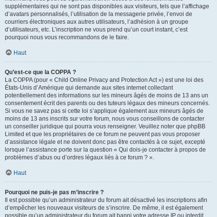
supplémentaires qui ne sont pas disponibles aux visiteurs, tels que l’affichage
d’avatars personnalisés, l’utilisation de la messagerie privée, l’envoi de
courriers électroniques aux autres utilisateurs, l’adhésion à un groupe
d’utilisateurs, etc. L’inscription ne vous prend qu’un court instant, c’est
pourquoi nous vous recommandons de le faire.
Haut
Qu’est-ce que la COPPA ?
La COPPA (pour « Child Online Privacy and Protection Act ») est une loi des
États-Unis d’Amérique qui demande aux sites internet collectant
potentiellement des informations sur les mineurs âgés de moins de 13 ans un
consentement écrit des parents ou des tuteurs légaux des mineurs concernés.
Si vous ne savez pas si cette loi s’applique également aux mineurs âgés de
moins de 13 ans inscrits sur votre forum, nous vous conseillons de contacter
un conseiller juridique qui pourra vous renseigner. Veuillez noter que phpBB
Limited et que les propriétaires de ce forum ne peuvent pas vous proposer
d’assistance légale et ne doivent donc pas être contactés à ce sujet, excepté
lorsque l’assistance porte sur la question « Qui dois-je contacter à propos de
problèmes d’abus ou d’ordres légaux liés à ce forum ? ».
Haut
Pourquoi ne puis-je pas m’inscrire ?
Il est possible qu’un administrateur du forum ait désactivé les inscriptions afin
d’empêcher les nouveaux visiteurs de s’inscrire. De même, il est également
possible qu’un administrateur du forum ait banni votre adresse IP ou interdit