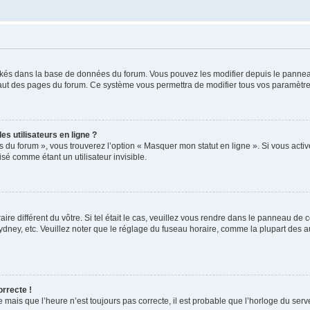
ockés dans la base de données du forum. Vous pouvez les modifier depuis le panneau 
haut des pages du forum. Ce système vous permettra de modifier tous vos paramètre
s utilisateurs en ligne ?
s du forum », vous trouverez l’option « Masquer mon statut en ligne ». Si vous activ
é comme étant un utilisateur invisible.
aire différent du vôtre. Si tel était le cas, veuillez vous rendre dans le panneau de co
ey, etc. Veuillez noter que le réglage du fuseau horaire, comme la plupart des autr
orrecte !
 mais que l’heure n’est toujours pas correcte, il est probable que l’horloge du serve