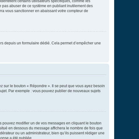
entifient certains utilisateurs spécifiques, comme les
ne pas abuser de ce système en publiant inutilement des
rra vous sanctionner en abaissant votre compteur de
sateurs depuis un formulaire dédié. Cela permet d’empêcher une
ez sur le bouton « Répondre ». Il se peut que vous ayez besoin
 sujet. Par exemple : vous pouvez publier de nouveaux sujets
s pouvez modifier un de vos messages en cliquant le bouton
e situé en dessous du message affichera le nombre de fois que
modérateur ou un administrateur, bien qu’ils puissent rédiger une
ponse a été publiée.