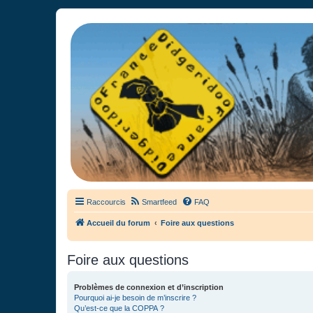
France Didgeridoo
Didgeridoo et Guimbarde sur France Didgeridoo - retrouvez la commun
Raccourcis
Smartfeed
FAQ
Accueil du forum
Foire aux questions
Foire aux questions
Problèmes de connexion et d’inscription
Pourquoi ai-je besoin de m’inscrire ?
Qu’est-ce que la COPPA ?