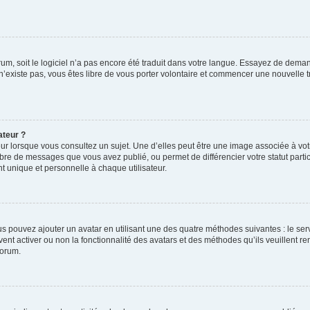
orum, soit le logiciel n’a pas encore été traduit dans votre langue. Essayez de deman
 n’existe pas, vous êtes libre de vous porter volontaire et commencer une nouvelle t
ateur ?
ur lorsque vous consultez un sujet. Une d’elles peut être une image associée à vo
mbre de messages que vous avez publié, ou permet de différencier votre statut parti
 unique et personnelle à chaque utilisateur.
ous pouvez ajouter un avatar en utilisant une des quatre méthodes suivantes : le serv
ent activer ou non la fonctionnalité des avatars et des méthodes qu’ils veuillent ren
forum.