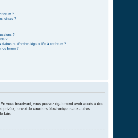
ce forum ?
s jointes ?
cussions ?
ible ?
 d’abus ou d’ordres légaux liés à ce forum ?
r du forum ?
ts. En vous inscrivant, vous pouvez également avoir accès à des
ie privée, l’envoi de courriers électroniques aux autres
e faire.