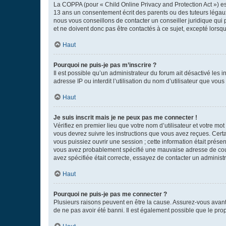
La COPPA (pour « Child Online Privacy and Protection Act ») es
13 ans un consentement écrit des parents ou des tuteurs légaux
nous vous conseillons de contacter un conseiller juridique qui
et ne doivent donc pas être contactés à ce sujet, excepté lorsq
Haut
Pourquoi ne puis-je pas m’inscrire ?
Il est possible qu’un administrateur du forum ait désactivé les 
adresse IP ou interdit l’utilisation du nom d’utilisateur que vou
Haut
Je suis inscrit mais je ne peux pas me connecter !
Vérifiez en premier lieu que votre nom d’utilisateur et votre mo
vous devrez suivre les instructions que vous avez reçues. Cert
vous puissiez ouvrir une session ; cette information était présen
vous avez probablement spécifié une mauvaise adresse de courrie
avez spécifiée était correcte, essayez de contacter un administ
Haut
Pourquoi ne puis-je pas me connecter ?
Plusieurs raisons peuvent en être la cause. Assurez-vous avant t
de ne pas avoir été banni. Il est également possible que le propr