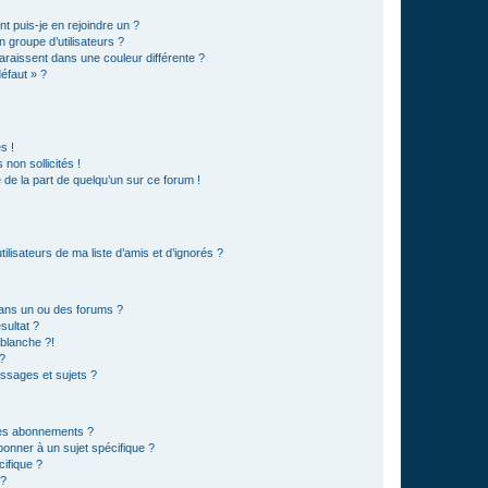
t puis-je en rejoindre un ?
 groupe d’utilisateurs ?
araissent dans une couleur différente ?
défaut » ?
s !
non sollicités !
e de la part de quelqu’un sur ce forum !
lisateurs de ma liste d’amis et d’ignorés ?
ans un ou des forums ?
sultat ?
blanche ?!
?
ssages et sujets ?
t les abonnements ?
onner à un sujet spécifique ?
ifique ?
 ?