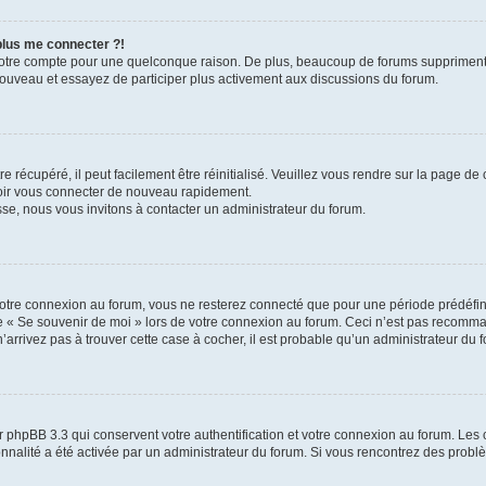
 plus me connecter ?!
votre compte pour une quelconque raison. De plus, beaucoup de forums suppriment pér
 nouveau et essayez de participer plus activement aux discussions du forum.
 récupéré, il peut facilement être réinitialisé. Veuillez vous rendre sur la page de
voir vous connecter de nouveau rapidement.
sse, nous vous invitons à contacter un administrateur du forum.
otre connexion au forum, vous ne resterez connecté que pour une période prédéfinie
se « Se souvenir de moi » lors de votre connexion au forum. Ceci n’est pas recomm
’arrivez pas à trouver cette case à cocher, il est probable qu’un administrateur du fo
 phpBB 3.3 qui conservent votre authentification et votre connexion au forum. Les 
tionnalité a été activée par un administrateur du forum. Si vous rencontrez des pro