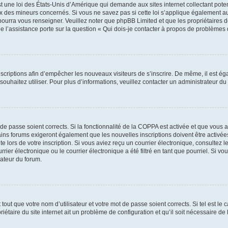
t une loi des États-Unis d’Amérique qui demande aux sites internet collectant pot
 des mineurs concernés. Si vous ne savez pas si cette loi s’applique également au
 pourra vous renseigner. Veuillez noter que phpBB Limited et que les propriétaires
ue l’assistance porte sur la question « Qui dois-je contacter à propos de problèmes 
inscriptions afin d’empêcher les nouveaux visiteurs de s’inscrire. De même, il est é
s souhaitez utiliser. Pour plus d’informations, veuillez contacter un administrateur du
t de passe soient corrects. Si la fonctionnalité de la COPPA est activée et que vous 
ains forums exigeront également que les nouvelles inscriptions doivent être activée
te lors de votre inscription. Si vous aviez reçu un courrier électronique, consultez l
r électronique ou le courrier électronique a été filtré en tant que pourriel. Si vo
rateur du forum.
out que votre nom d’utilisateur et votre mot de passe soient corrects. Si tel est le
iétaire du site internet ait un problème de configuration et qu’il soit nécessaire de l