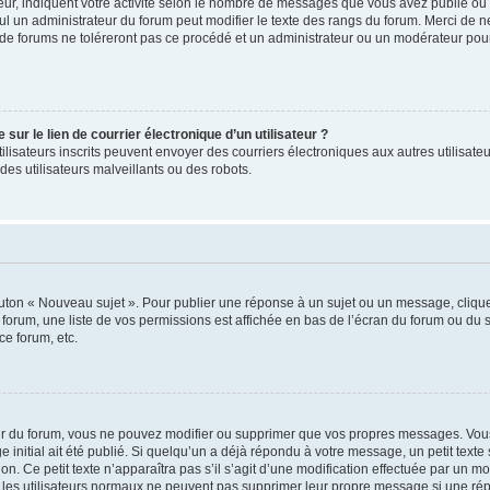
ur, indiquent votre activité selon le nombre de messages que vous avez publié ou id
eul un administrateur du forum peut modifier le texte des rangs du forum. Merci de 
de forums ne toléreront pas ce procédé et un administrateur ou un modérateur pou
ur le lien de courrier électronique d’un utilisateur ?
s utilisateurs inscrits peuvent envoyer des courriers électroniques aux autres utili
es utilisateurs malveillants ou des robots.
outon « Nouveau sujet ». Pour publier une réponse à un sujet ou un message, cliqu
 forum, une liste de vos permissions est affichée en bas de l’écran du forum ou du
ce forum, etc.
r du forum, vous ne pouvez modifier ou supprimer que vos propres messages. Vou
 initial ait été publié. Si quelqu’un a déjà répondu à votre message, un petit text
ion. Ce petit texte n’apparaîtra pas s’il s’agit d’une modification effectuée par un 
ue les utilisateurs normaux ne peuvent pas supprimer leur propre message si une ré