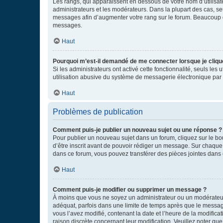
Les rangs, qui apparaissent en dessous de votre nom d’utilisate
administrateurs et les modérateurs. Dans la plupart des cas, s
messages afin d’augmenter votre rang sur le forum. Beaucoup 
messages.
Haut
Pourquoi m’est-il demandé de me connecter lorsque je clique s
Si les administrateurs ont activé cette fonctionnalité, seuls le
utilisation abusive du système de messagerie électronique par d
Haut
Problèmes de publication
Comment puis-je publier un nouveau sujet ou une réponse ?
Pour publier un nouveau sujet dans un forum, cliquez sur le b
d’être inscrit avant de pouvoir rédiger un message. Sur chaque
dans ce forum, vous pouvez transférer des pièces jointes dans 
Haut
Comment puis-je modifier ou supprimer un message ?
À moins que vous ne soyez un administrateur ou un modérateu
adéquat, parfois dans une limite de temps après que le message
vous l’avez modifié, contenant la date et l’heure de la modificat
raison discrète concernant leur modification. Veuillez noter q