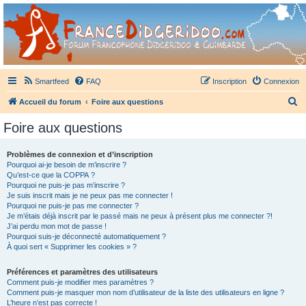
France Didgeridoo
Didgeridoo et Guimbarde sur France Didgeridoo - retrouvez la communauté.
Smartfeed
FAQ
Inscription
Connexion
R
Accueil du forum
Foire aux questions
e
Foire aux questions
c
h
Problèmes de connexion et d’inscription
Pourquoi ai-je besoin de m’inscrire ?
e
Qu’est-ce que la COPPA ?
r
Pourquoi ne puis-je pas m’inscrire ?
Je suis inscrit mais je ne peux pas me connecter !
c
Pourquoi ne puis-je pas me connecter ?
Je m’étais déjà inscrit par le passé mais ne peux à présent plus me connecter ?!
h
J’ai perdu mon mot de passe !
e
Pourquoi suis-je déconnecté automatiquement ?
À quoi sert « Supprimer les cookies » ?
r
Préférences et paramètres des utilisateurs
Comment puis-je modifier mes paramètres ?
Comment puis-je masquer mon nom d’utilisateur de la liste des utilisateurs en ligne ?
L’heure n’est pas correcte !