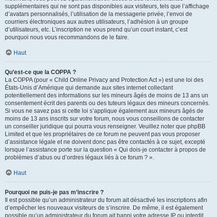
supplémentaires qui ne sont pas disponibles aux visiteurs, tels que l’affichage
d’avatars personnalisés, l’utilisation de la messagerie privée, l’envoi de
courriers électroniques aux autres utilisateurs, l’adhésion à un groupe
d’utilisateurs, etc. L’inscription ne vous prend qu’un court instant, c’est
pourquoi nous vous recommandons de le faire.
Haut
Qu’est-ce que la COPPA ?
La COPPA (pour « Child Online Privacy and Protection Act ») est une loi des
États-Unis d’Amérique qui demande aux sites internet collectant
potentiellement des informations sur les mineurs âgés de moins de 13 ans un
consentement écrit des parents ou des tuteurs légaux des mineurs concernés.
Si vous ne savez pas si cette loi s’applique également aux mineurs âgés de
moins de 13 ans inscrits sur votre forum, nous vous conseillons de contacter
un conseiller juridique qui pourra vous renseigner. Veuillez noter que phpBB
Limited et que les propriétaires de ce forum ne peuvent pas vous proposer
d’assistance légale et ne doivent donc pas être contactés à ce sujet, excepté
lorsque l’assistance porte sur la question « Qui dois-je contacter à propos de
problèmes d’abus ou d’ordres légaux liés à ce forum ? ».
Haut
Pourquoi ne puis-je pas m’inscrire ?
Il est possible qu’un administrateur du forum ait désactivé les inscriptions afin
d’empêcher les nouveaux visiteurs de s’inscrire. De même, il est également
possible qu’un administrateur du forum ait banni votre adresse IP ou interdit