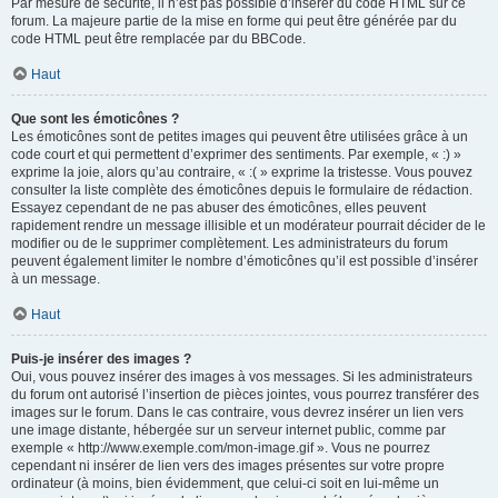
Par mesure de sécurité, il n’est pas possible d’insérer du code HTML sur ce
forum. La majeure partie de la mise en forme qui peut être générée par du
code HTML peut être remplacée par du BBCode.
Haut
Que sont les émoticônes ?
Les émoticônes sont de petites images qui peuvent être utilisées grâce à un
code court et qui permettent d’exprimer des sentiments. Par exemple, « :) »
exprime la joie, alors qu’au contraire, « :( » exprime la tristesse. Vous pouvez
consulter la liste complète des émoticônes depuis le formulaire de rédaction.
Essayez cependant de ne pas abuser des émoticônes, elles peuvent
rapidement rendre un message illisible et un modérateur pourrait décider de le
modifier ou de le supprimer complètement. Les administrateurs du forum
peuvent également limiter le nombre d’émoticônes qu’il est possible d’insérer
à un message.
Haut
Puis-je insérer des images ?
Oui, vous pouvez insérer des images à vos messages. Si les administrateurs
du forum ont autorisé l’insertion de pièces jointes, vous pourrez transférer des
images sur le forum. Dans le cas contraire, vous devrez insérer un lien vers
une image distante, hébergée sur un serveur internet public, comme par
exemple « http://www.exemple.com/mon-image.gif ». Vous ne pourrez
cependant ni insérer de lien vers des images présentes sur votre propre
ordinateur (à moins, bien évidemment, que celui-ci soit en lui-même un