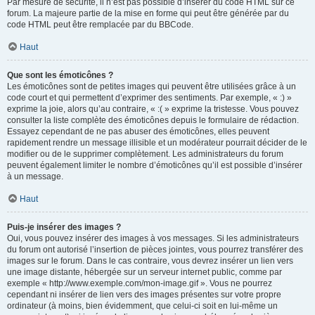
Par mesure de sécurité, il n’est pas possible d’insérer du code HTML sur ce
forum. La majeure partie de la mise en forme qui peut être générée par du
code HTML peut être remplacée par du BBCode.
Haut
Que sont les émoticônes ?
Les émoticônes sont de petites images qui peuvent être utilisées grâce à un
code court et qui permettent d’exprimer des sentiments. Par exemple, « :) »
exprime la joie, alors qu’au contraire, « :( » exprime la tristesse. Vous pouvez
consulter la liste complète des émoticônes depuis le formulaire de rédaction.
Essayez cependant de ne pas abuser des émoticônes, elles peuvent
rapidement rendre un message illisible et un modérateur pourrait décider de le
modifier ou de le supprimer complètement. Les administrateurs du forum
peuvent également limiter le nombre d’émoticônes qu’il est possible d’insérer
à un message.
Haut
Puis-je insérer des images ?
Oui, vous pouvez insérer des images à vos messages. Si les administrateurs
du forum ont autorisé l’insertion de pièces jointes, vous pourrez transférer des
images sur le forum. Dans le cas contraire, vous devrez insérer un lien vers
une image distante, hébergée sur un serveur internet public, comme par
exemple « http://www.exemple.com/mon-image.gif ». Vous ne pourrez
cependant ni insérer de lien vers des images présentes sur votre propre
ordinateur (à moins, bien évidemment, que celui-ci soit en lui-même un