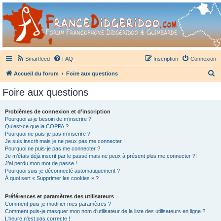
France Didgeridoo
Didgeridoo et Guimbarde sur France Didgeridoo - retrouvez la communauté.
Smartfeed
FAQ
Inscription
Connexion
R
Accueil du forum
Foire aux questions
e
Foire aux questions
c
h
Problèmes de connexion et d’inscription
Pourquoi ai-je besoin de m’inscrire ?
e
Qu’est-ce que la COPPA ?
r
Pourquoi ne puis-je pas m’inscrire ?
Je suis inscrit mais je ne peux pas me connecter !
c
Pourquoi ne puis-je pas me connecter ?
Je m’étais déjà inscrit par le passé mais ne peux à présent plus me connecter ?!
h
J’ai perdu mon mot de passe !
e
Pourquoi suis-je déconnecté automatiquement ?
À quoi sert « Supprimer les cookies » ?
r
Préférences et paramètres des utilisateurs
Comment puis-je modifier mes paramètres ?
Comment puis-je masquer mon nom d’utilisateur de la liste des utilisateurs en ligne ?
L’heure n’est pas correcte !