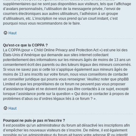
supplémentaires qui ne sont pas disponibles aux visiteurs, tels que l’affichage
d’avatars personnalisés, l’utilisation de la messagerie privée, l’envoi de
courriers électroniques aux autres utilisateurs, l’adhésion à un groupe
d’utilisateurs, etc. L’inscription ne vous prend qu’un court instant, c’est
pourquoi nous vous recommandons de le faire.
Haut
Qu’est-ce que la COPPA ?
La COPPA (pour « Child Online Privacy and Protection Act ») est une loi des
États-Unis d’Amérique qui demande aux sites internet collectant
potentiellement des informations sur les mineurs âgés de moins de 13 ans un
consentement écrit des parents ou des tuteurs légaux des mineurs concernés.
Si vous ne savez pas si cette loi s’applique également aux mineurs âgés de
moins de 13 ans inscrits sur votre forum, nous vous conseillons de contacter
un conseiller juridique qui pourra vous renseigner. Veuillez noter que phpBB
Limited et que les propriétaires de ce forum ne peuvent pas vous proposer
d’assistance légale et ne doivent donc pas être contactés à ce sujet, excepté
lorsque l’assistance porte sur la question « Qui dois-je contacter à propos de
problèmes d’abus ou d’ordres légaux liés à ce forum ? ».
Haut
Pourquoi ne puis-je pas m’inscrire ?
Il est possible qu’un administrateur du forum ait désactivé les inscriptions afin
d’empêcher les nouveaux visiteurs de s’inscrire. De même, il est également
possible qu’un administrateur du forum ait banni votre adresse IP ou interdit