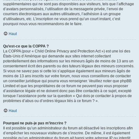
supplémentaires qui ne sont pas disponibles aux visiteurs, tels que l’affichage
d’avatars personnalisés, l’utilisation de la messagerie privée, l’envoi de
courriers électroniques aux autres utilisateurs, l’adhésion à un groupe
d’utilisateurs, etc. L’inscription ne vous prend qu’un court instant, c’est
pourquoi nous vous recommandons de le faire.
Haut
Qu’est-ce que la COPPA ?
La COPPA (pour « Child Online Privacy and Protection Act ») est une loi des
États-Unis d’Amérique qui demande aux sites internet collectant
potentiellement des informations sur les mineurs âgés de moins de 13 ans un
consentement écrit des parents ou des tuteurs légaux des mineurs concernés.
Si vous ne savez pas si cette loi s’applique également aux mineurs âgés de
moins de 13 ans inscrits sur votre forum, nous vous conseillons de contacter
un conseiller juridique qui pourra vous renseigner. Veuillez noter que phpBB
Limited et que les propriétaires de ce forum ne peuvent pas vous proposer
d’assistance légale et ne doivent donc pas être contactés à ce sujet, excepté
lorsque l’assistance porte sur la question « Qui dois-je contacter à propos de
problèmes d’abus ou d’ordres légaux liés à ce forum ? ».
Haut
Pourquoi ne puis-je pas m’inscrire ?
Il est possible qu’un administrateur du forum ait désactivé les inscriptions afin
d’empêcher les nouveaux visiteurs de s’inscrire. De même, il est également
possible qu’un administrateur du forum ait banni votre adresse IP ou interdit