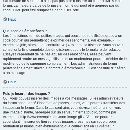
Par mesure de sécurité, il n’est pas possible d’insérer du code HTML sur ce
forum. La majeure partie de la mise en forme qui peut être générée par du
code HTML peut être remplacée par du BBCode.
Haut
Que sont les émoticônes ?
Les émoticônes sont de petites images qui peuvent être utilisées grâce à un
code court et qui permettent d’exprimer des sentiments. Par exemple, « :) »
exprime la joie, alors qu’au contraire, « :( » exprime la tristesse. Vous pouvez
consulter la liste complète des émoticônes depuis le formulaire de rédaction.
Essayez cependant de ne pas abuser des émoticônes, elles peuvent
rapidement rendre un message illisible et un modérateur pourrait décider de le
modifier ou de le supprimer complètement. Les administrateurs du forum
peuvent également limiter le nombre d’émoticônes qu’il est possible d’insérer
à un message.
Haut
Puis-je insérer des images ?
Oui, vous pouvez insérer des images à vos messages. Si les administrateurs
du forum ont autorisé l’insertion de pièces jointes, vous pourrez transférer des
images sur le forum. Dans le cas contraire, vous devrez insérer un lien vers
une image distante, hébergée sur un serveur internet public, comme par
exemple « http://www.exemple.com/mon-image.gif ». Vous ne pourrez
cependant ni insérer de lien vers des images présentes sur votre propre
ordinateur (à moins, bien évidemment, que celui-ci soit en lui-même un