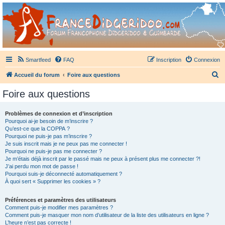
France Didgeridoo
Didgeridoo et Guimbarde sur France Didgeridoo - retrouvez la communauté.
Smartfeed
FAQ
Inscription
Connexion
R
Accueil du forum
Foire aux questions
e
Foire aux questions
c
h
Problèmes de connexion et d’inscription
Pourquoi ai-je besoin de m’inscrire ?
e
Qu’est-ce que la COPPA ?
r
Pourquoi ne puis-je pas m’inscrire ?
Je suis inscrit mais je ne peux pas me connecter !
c
Pourquoi ne puis-je pas me connecter ?
Je m’étais déjà inscrit par le passé mais ne peux à présent plus me connecter ?!
h
J’ai perdu mon mot de passe !
e
Pourquoi suis-je déconnecté automatiquement ?
À quoi sert « Supprimer les cookies » ?
r
Préférences et paramètres des utilisateurs
Comment puis-je modifier mes paramètres ?
Comment puis-je masquer mon nom d’utilisateur de la liste des utilisateurs en ligne ?
L’heure n’est pas correcte !