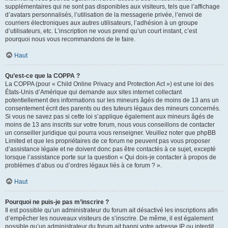
supplémentaires qui ne sont pas disponibles aux visiteurs, tels que l’affichage
d’avatars personnalisés, l’utilisation de la messagerie privée, l’envoi de
courriers électroniques aux autres utilisateurs, l’adhésion à un groupe
d’utilisateurs, etc. L’inscription ne vous prend qu’un court instant, c’est
pourquoi nous vous recommandons de le faire.
Haut
Qu’est-ce que la COPPA ?
La COPPA (pour « Child Online Privacy and Protection Act ») est une loi des
États-Unis d’Amérique qui demande aux sites internet collectant
potentiellement des informations sur les mineurs âgés de moins de 13 ans un
consentement écrit des parents ou des tuteurs légaux des mineurs concernés.
Si vous ne savez pas si cette loi s’applique également aux mineurs âgés de
moins de 13 ans inscrits sur votre forum, nous vous conseillons de contacter
un conseiller juridique qui pourra vous renseigner. Veuillez noter que phpBB
Limited et que les propriétaires de ce forum ne peuvent pas vous proposer
d’assistance légale et ne doivent donc pas être contactés à ce sujet, excepté
lorsque l’assistance porte sur la question « Qui dois-je contacter à propos de
problèmes d’abus ou d’ordres légaux liés à ce forum ? ».
Haut
Pourquoi ne puis-je pas m’inscrire ?
Il est possible qu’un administrateur du forum ait désactivé les inscriptions afin
d’empêcher les nouveaux visiteurs de s’inscrire. De même, il est également
possible qu’un administrateur du forum ait banni votre adresse IP ou interdit