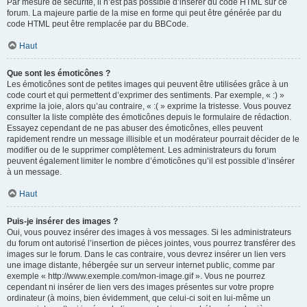
Par mesure de sécurité, il n’est pas possible d’insérer du code HTML sur ce
forum. La majeure partie de la mise en forme qui peut être générée par du
code HTML peut être remplacée par du BBCode.
Haut
Que sont les émoticônes ?
Les émoticônes sont de petites images qui peuvent être utilisées grâce à un
code court et qui permettent d’exprimer des sentiments. Par exemple, « :) »
exprime la joie, alors qu’au contraire, « :( » exprime la tristesse. Vous pouvez
consulter la liste complète des émoticônes depuis le formulaire de rédaction.
Essayez cependant de ne pas abuser des émoticônes, elles peuvent
rapidement rendre un message illisible et un modérateur pourrait décider de le
modifier ou de le supprimer complètement. Les administrateurs du forum
peuvent également limiter le nombre d’émoticônes qu’il est possible d’insérer
à un message.
Haut
Puis-je insérer des images ?
Oui, vous pouvez insérer des images à vos messages. Si les administrateurs
du forum ont autorisé l’insertion de pièces jointes, vous pourrez transférer des
images sur le forum. Dans le cas contraire, vous devrez insérer un lien vers
une image distante, hébergée sur un serveur internet public, comme par
exemple « http://www.exemple.com/mon-image.gif ». Vous ne pourrez
cependant ni insérer de lien vers des images présentes sur votre propre
ordinateur (à moins, bien évidemment, que celui-ci soit en lui-même un