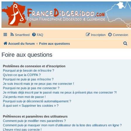
France Didgeridoo
Didgeridoo et Guimbarde sur France Didgeridoo - retrouvez la communauté.
Smartfeed
FAQ
Inscription
Connexion
R
Accueil du forum
Foire aux questions
e
Foire aux questions
c
h
Problèmes de connexion et d’inscription
Pourquoi ai-je besoin de m’inscrire ?
e
Qu’est-ce que la COPPA ?
r
Pourquoi ne puis-je pas m’inscrire ?
Je suis inscrit mais je ne peux pas me connecter !
c
Pourquoi ne puis-je pas me connecter ?
Je m’étais déjà inscrit par le passé mais ne peux à présent plus me connecter ?!
h
J’ai perdu mon mot de passe !
e
Pourquoi suis-je déconnecté automatiquement ?
À quoi sert « Supprimer les cookies » ?
r
Préférences et paramètres des utilisateurs
Comment puis-je modifier mes paramètres ?
Comment puis-je masquer mon nom d’utilisateur de la liste des utilisateurs en ligne ?
L’heure n’est pas correcte !