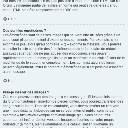
Par mesure de sécurité, il n’est pas possible d’insérer du code HTML sur ce
forum. La majeure partie de la mise en forme qui peut être générée par du
code HTML peut être remplacée par du BBCode.
Haut
Que sont les émoticônes ?
Les émoticônes sont de petites images qui peuvent être utilisées grâce à un
code court et qui permettent d’exprimer des sentiments. Par exemple, « :) »
exprime la joie, alors qu’au contraire, « :( » exprime la tristesse. Vous pouvez
consulter la liste complète des émoticônes depuis le formulaire de rédaction.
Essayez cependant de ne pas abuser des émoticônes, elles peuvent
rapidement rendre un message illisible et un modérateur pourrait décider de le
modifier ou de le supprimer complètement. Les administrateurs du forum
peuvent également limiter le nombre d’émoticônes qu’il est possible d’insérer
à un message.
Haut
Puis-je insérer des images ?
Oui, vous pouvez insérer des images à vos messages. Si les administrateurs
du forum ont autorisé l’insertion de pièces jointes, vous pourrez transférer des
images sur le forum. Dans le cas contraire, vous devrez insérer un lien vers
une image distante, hébergée sur un serveur internet public, comme par
exemple « http://www.exemple.com/mon-image.gif ». Vous ne pourrez
cependant ni insérer de lien vers des images présentes sur votre propre
ordinateur (à moins, bien évidemment, que celui-ci soit en lui-même un