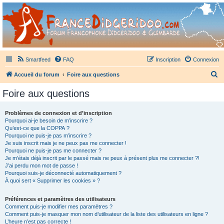
France Didgeridoo
Didgeridoo et Guimbarde sur France Didgeridoo - retrouvez la communauté.
Smartfeed
FAQ
Inscription
Connexion
R
Accueil du forum
Foire aux questions
e
Foire aux questions
c
h
Problèmes de connexion et d’inscription
Pourquoi ai-je besoin de m’inscrire ?
e
Qu’est-ce que la COPPA ?
r
Pourquoi ne puis-je pas m’inscrire ?
Je suis inscrit mais je ne peux pas me connecter !
c
Pourquoi ne puis-je pas me connecter ?
Je m’étais déjà inscrit par le passé mais ne peux à présent plus me connecter ?!
h
J’ai perdu mon mot de passe !
e
Pourquoi suis-je déconnecté automatiquement ?
À quoi sert « Supprimer les cookies » ?
r
Préférences et paramètres des utilisateurs
Comment puis-je modifier mes paramètres ?
Comment puis-je masquer mon nom d’utilisateur de la liste des utilisateurs en ligne ?
L’heure n’est pas correcte !