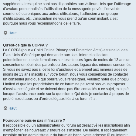
supplémentaires qui ne sont pas disponibles aux visiteurs, tels que l’affichage
d’avatars personnalisés, l’utilisation de la messagerie privée, l’envoi de
courriers électroniques aux autres utilisateurs, l’adhésion à un groupe
d’utilisateurs, etc. L’inscription ne vous prend qu’un court instant, c’est
pourquoi nous vous recommandons de le faire.
Haut
Qu’est-ce que la COPPA ?
La COPPA (pour « Child Online Privacy and Protection Act ») est une loi des
États-Unis d’Amérique qui demande aux sites internet collectant
potentiellement des informations sur les mineurs âgés de moins de 13 ans un
consentement écrit des parents ou des tuteurs légaux des mineurs concernés.
Si vous ne savez pas si cette loi s’applique également aux mineurs âgés de
moins de 13 ans inscrits sur votre forum, nous vous conseillons de contacter
un conseiller juridique qui pourra vous renseigner. Veuillez noter que phpBB
Limited et que les propriétaires de ce forum ne peuvent pas vous proposer
d’assistance légale et ne doivent donc pas être contactés à ce sujet, excepté
lorsque l’assistance porte sur la question « Qui dois-je contacter à propos de
problèmes d’abus ou d’ordres légaux liés à ce forum ? ».
Haut
Pourquoi ne puis-je pas m’inscrire ?
Il est possible qu’un administrateur du forum ait désactivé les inscriptions afin
d’empêcher les nouveaux visiteurs de s’inscrire. De même, il est également
possible qu’un administrateur du forum ait banni votre adresse IP ou interdit