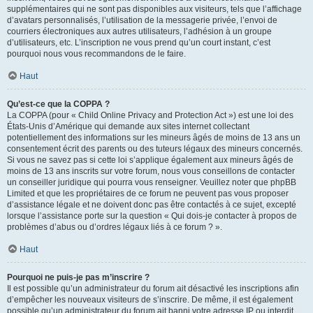
supplémentaires qui ne sont pas disponibles aux visiteurs, tels que l’affichage
d’avatars personnalisés, l’utilisation de la messagerie privée, l’envoi de
courriers électroniques aux autres utilisateurs, l’adhésion à un groupe
d’utilisateurs, etc. L’inscription ne vous prend qu’un court instant, c’est
pourquoi nous vous recommandons de le faire.
Haut
Qu’est-ce que la COPPA ?
La COPPA (pour « Child Online Privacy and Protection Act ») est une loi des
États-Unis d’Amérique qui demande aux sites internet collectant
potentiellement des informations sur les mineurs âgés de moins de 13 ans un
consentement écrit des parents ou des tuteurs légaux des mineurs concernés.
Si vous ne savez pas si cette loi s’applique également aux mineurs âgés de
moins de 13 ans inscrits sur votre forum, nous vous conseillons de contacter
un conseiller juridique qui pourra vous renseigner. Veuillez noter que phpBB
Limited et que les propriétaires de ce forum ne peuvent pas vous proposer
d’assistance légale et ne doivent donc pas être contactés à ce sujet, excepté
lorsque l’assistance porte sur la question « Qui dois-je contacter à propos de
problèmes d’abus ou d’ordres légaux liés à ce forum ? ».
Haut
Pourquoi ne puis-je pas m’inscrire ?
Il est possible qu’un administrateur du forum ait désactivé les inscriptions afin
d’empêcher les nouveaux visiteurs de s’inscrire. De même, il est également
possible qu’un administrateur du forum ait banni votre adresse IP ou interdit