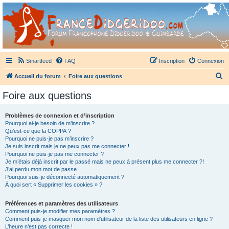
France Didgeridoo
Didgeridoo et Guimbarde sur France Didgeridoo - retrouvez la communauté.
Smartfeed
FAQ
Inscription
Connexion
R
Accueil du forum
Foire aux questions
e
Foire aux questions
c
h
Problèmes de connexion et d’inscription
Pourquoi ai-je besoin de m’inscrire ?
e
Qu’est-ce que la COPPA ?
r
Pourquoi ne puis-je pas m’inscrire ?
Je suis inscrit mais je ne peux pas me connecter !
c
Pourquoi ne puis-je pas me connecter ?
Je m’étais déjà inscrit par le passé mais ne peux à présent plus me connecter ?!
h
J’ai perdu mon mot de passe !
e
Pourquoi suis-je déconnecté automatiquement ?
À quoi sert « Supprimer les cookies » ?
r
Préférences et paramètres des utilisateurs
Comment puis-je modifier mes paramètres ?
Comment puis-je masquer mon nom d’utilisateur de la liste des utilisateurs en ligne ?
L’heure n’est pas correcte !