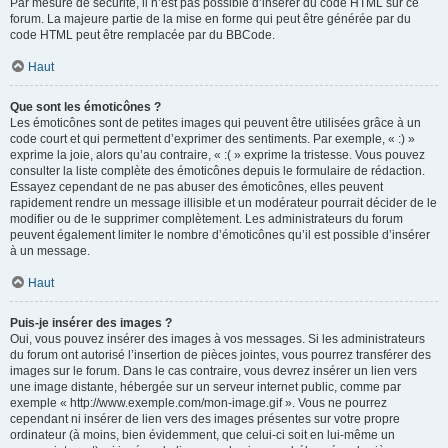
Par mesure de sécurité, il n’est pas possible d’insérer du code HTML sur ce
forum. La majeure partie de la mise en forme qui peut être générée par du
code HTML peut être remplacée par du BBCode.
Haut
Que sont les émoticônes ?
Les émoticônes sont de petites images qui peuvent être utilisées grâce à un
code court et qui permettent d’exprimer des sentiments. Par exemple, « :) »
exprime la joie, alors qu’au contraire, « :( » exprime la tristesse. Vous pouvez
consulter la liste complète des émoticônes depuis le formulaire de rédaction.
Essayez cependant de ne pas abuser des émoticônes, elles peuvent
rapidement rendre un message illisible et un modérateur pourrait décider de le
modifier ou de le supprimer complètement. Les administrateurs du forum
peuvent également limiter le nombre d’émoticônes qu’il est possible d’insérer
à un message.
Haut
Puis-je insérer des images ?
Oui, vous pouvez insérer des images à vos messages. Si les administrateurs
du forum ont autorisé l’insertion de pièces jointes, vous pourrez transférer des
images sur le forum. Dans le cas contraire, vous devrez insérer un lien vers
une image distante, hébergée sur un serveur internet public, comme par
exemple « http://www.exemple.com/mon-image.gif ». Vous ne pourrez
cependant ni insérer de lien vers des images présentes sur votre propre
ordinateur (à moins, bien évidemment, que celui-ci soit en lui-même un