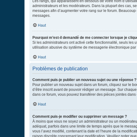
Les rangs, qui apparaissent en dessous de votre nom d’utilisate
administrateurs et les modérateurs. Dans la plupart des cas, s
messages afin d’augmenter votre rang sur le forum. Beaucoup 
messages.
Haut
Pourquoi m’est-il demandé de me connecter lorsque je clique s
Si les administrateurs ont activé cette fonctionnalité, seuls le
utilisation abusive du système de messagerie électronique par d
Haut
Problèmes de publication
Comment puis-je publier un nouveau sujet ou une réponse ?
Pour publier un nouveau sujet dans un forum, cliquez sur le b
d’être inscrit avant de pouvoir rédiger un message. Sur chaque
dans ce forum, vous pouvez transférer des pièces jointes dans 
Haut
Comment puis-je modifier ou supprimer un message ?
À moins que vous ne soyez un administrateur ou un modérateu
adéquat, parfois dans une limite de temps après que le message
vous l’avez modifié, contenant la date et l’heure de la modificat
raison discrète concernant leur modification. Veuillez noter q