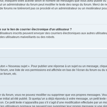
ur, indiquent votre activité selon le nombre de messages que vous avez publié ou id
eul un administrateur du forum peut modifier le texte des rangs du forum. Merci de 
de forums ne toléreront pas ce procédé et un administrateur ou un modérateur pou
ur le lien de courrier électronique d’un utilisateur ?
s utilisateurs inscrits peuvent envoyer des courriers électroniques aux autres utili
es utilisateurs malveillants ou des robots.
outon « Nouveau sujet ». Pour publier une réponse à un sujet ou un message, cliqu
 forum, une liste de vos permissions est affichée en bas de l’écran du forum ou du
ce forum, etc.
r du forum, vous ne pouvez modifier ou supprimer que vos propres messages. Vou
 initial ait été publié. Si quelqu’un a déjà répondu à votre message, un petit text
ion. Ce petit texte n’apparaîtra pas s’il s’agit d’une modification effectuée par un 
ue les utilisateurs normaux ne peuvent pas supprimer leur propre message si une ré