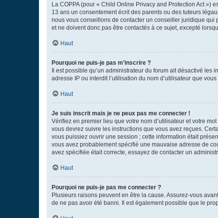
La COPPA (pour « Child Online Privacy and Protection Act ») es
13 ans un consentement écrit des parents ou des tuteurs légaux
nous vous conseillons de contacter un conseiller juridique qui
et ne doivent donc pas être contactés à ce sujet, excepté lorsq
Haut
Pourquoi ne puis-je pas m’inscrire ?
Il est possible qu’un administrateur du forum ait désactivé les 
adresse IP ou interdit l’utilisation du nom d’utilisateur que vou
Haut
Je suis inscrit mais je ne peux pas me connecter !
Vérifiez en premier lieu que votre nom d’utilisateur et votre mo
vous devrez suivre les instructions que vous avez reçues. Cert
vous puissiez ouvrir une session ; cette information était présen
vous avez probablement spécifié une mauvaise adresse de courrie
avez spécifiée était correcte, essayez de contacter un administ
Haut
Pourquoi ne puis-je pas me connecter ?
Plusieurs raisons peuvent en être la cause. Assurez-vous avant t
de ne pas avoir été banni. Il est également possible que le propr