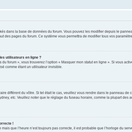
ockés dans la base de données du forum. Vous pouvez les modifier depuis le panneau 
haut des pages du forum. Ce système vous permettra de modifier tous vos paramètre
s utilisateurs en ligne ?
s du forum », vous trouverez l’option « Masquer mon statut en ligne ». Si vous activ
é comme étant un utilisateur invisible.
aire différent du vôtre. Si tel était le cas, veuillez vous rendre dans le panneau de co
ey, etc. Veuillez noter que le réglage du fuseau horaire, comme la plupart des autr
orrecte !
 mais que l’heure n’est toujours pas correcte, il est probable que l’horloge du serve