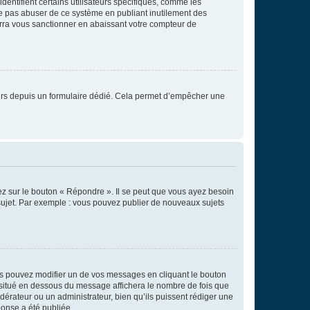
entifient certains utilisateurs spécifiques, comme les
ne pas abuser de ce système en publiant inutilement des
rra vous sanctionner en abaissant votre compteur de
sateurs depuis un formulaire dédié. Cela permet d’empêcher une
ez sur le bouton « Répondre ». Il se peut que vous ayez besoin
 sujet. Par exemple : vous pouvez publier de nouveaux sujets
s pouvez modifier un de vos messages en cliquant le bouton
e situé en dessous du message affichera le nombre de fois que
modérateur ou un administrateur, bien qu’ils puissent rédiger une
ponse a été publiée.