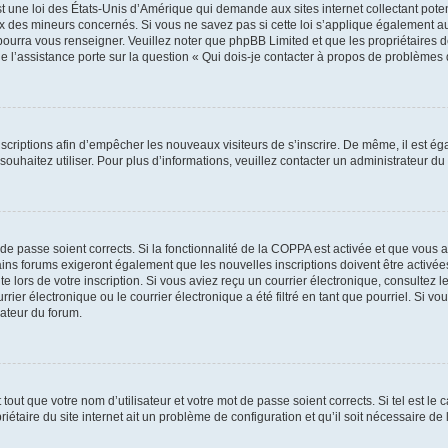
t une loi des États-Unis d’Amérique qui demande aux sites internet collectant pot
 des mineurs concernés. Si vous ne savez pas si cette loi s’applique également au
 pourra vous renseigner. Veuillez noter que phpBB Limited et que les propriétaires
ue l’assistance porte sur la question « Qui dois-je contacter à propos de problèmes 
inscriptions afin d’empêcher les nouveaux visiteurs de s’inscrire. De même, il est é
s souhaitez utiliser. Pour plus d’informations, veuillez contacter un administrateur du
t de passe soient corrects. Si la fonctionnalité de la COPPA est activée et que vous 
ains forums exigeront également que les nouvelles inscriptions doivent être activée
te lors de votre inscription. Si vous aviez reçu un courrier électronique, consultez l
r électronique ou le courrier électronique a été filtré en tant que pourriel. Si vo
rateur du forum.
out que votre nom d’utilisateur et votre mot de passe soient corrects. Si tel est le
iétaire du site internet ait un problème de configuration et qu’il soit nécessaire de l