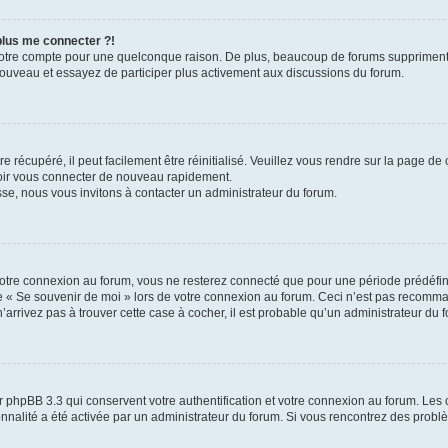
 plus me connecter ?!
votre compte pour une quelconque raison. De plus, beaucoup de forums suppriment pér
 nouveau et essayez de participer plus activement aux discussions du forum.
 récupéré, il peut facilement être réinitialisé. Veuillez vous rendre sur la page de
voir vous connecter de nouveau rapidement.
sse, nous vous invitons à contacter un administrateur du forum.
otre connexion au forum, vous ne resterez connecté que pour une période prédéfinie
se « Se souvenir de moi » lors de votre connexion au forum. Ceci n’est pas recomm
’arrivez pas à trouver cette case à cocher, il est probable qu’un administrateur du fo
 phpBB 3.3 qui conservent votre authentification et votre connexion au forum. Les 
tionnalité a été activée par un administrateur du forum. Si vous rencontrez des pro