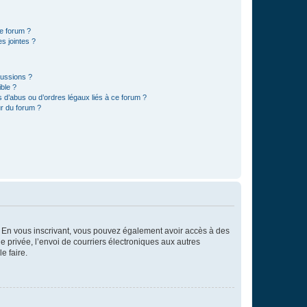
ce forum ?
s jointes ?
cussions ?
ible ?
 d’abus ou d’ordres légaux liés à ce forum ?
r du forum ?
ts. En vous inscrivant, vous pouvez également avoir accès à des
ie privée, l’envoi de courriers électroniques aux autres
e faire.