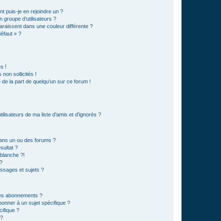
t puis-je en rejoindre un ?
 groupe d’utilisateurs ?
araissent dans une couleur différente ?
défaut » ?
s !
non sollicités !
e de la part de quelqu’un sur ce forum !
lisateurs de ma liste d’amis et d’ignorés ?
ans un ou des forums ?
sultat ?
blanche ?!
?
ssages et sujets ?
t les abonnements ?
onner à un sujet spécifique ?
ifique ?
 ?