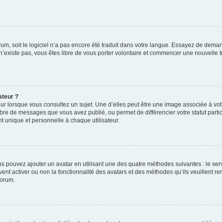
orum, soit le logiciel n’a pas encore été traduit dans votre langue. Essayez de deman
 n’existe pas, vous êtes libre de vous porter volontaire et commencer une nouvelle t
ateur ?
ur lorsque vous consultez un sujet. Une d’elles peut être une image associée à vo
mbre de messages que vous avez publié, ou permet de différencier votre statut parti
 unique et personnelle à chaque utilisateur.
ous pouvez ajouter un avatar en utilisant une des quatre méthodes suivantes : le serv
ent activer ou non la fonctionnalité des avatars et des méthodes qu’ils veuillent ren
forum.