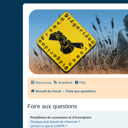
France Didgeridoo
Didgeridoo et Guimbarde sur France Didgeridoo - retrouvez la commun
Raccourcis
Smartfeed
FAQ
Accueil du forum
Foire aux questions
Foire aux questions
Problèmes de connexion et d’inscription
Pourquoi ai-je besoin de m’inscrire ?
Qu’est-ce que la COPPA ?