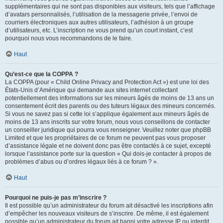
supplémentaires qui ne sont pas disponibles aux visiteurs, tels que l’affichage
d’avatars personnalisés, l’utilisation de la messagerie privée, l’envoi de
courriers électroniques aux autres utilisateurs, l’adhésion à un groupe
d’utilisateurs, etc. L’inscription ne vous prend qu’un court instant, c’est
pourquoi nous vous recommandons de le faire.
Haut
Qu’est-ce que la COPPA ?
La COPPA (pour « Child Online Privacy and Protection Act ») est une loi des
États-Unis d’Amérique qui demande aux sites internet collectant
potentiellement des informations sur les mineurs âgés de moins de 13 ans un
consentement écrit des parents ou des tuteurs légaux des mineurs concernés.
Si vous ne savez pas si cette loi s’applique également aux mineurs âgés de
moins de 13 ans inscrits sur votre forum, nous vous conseillons de contacter
un conseiller juridique qui pourra vous renseigner. Veuillez noter que phpBB
Limited et que les propriétaires de ce forum ne peuvent pas vous proposer
d’assistance légale et ne doivent donc pas être contactés à ce sujet, excepté
lorsque l’assistance porte sur la question « Qui dois-je contacter à propos de
problèmes d’abus ou d’ordres légaux liés à ce forum ? ».
Haut
Pourquoi ne puis-je pas m’inscrire ?
Il est possible qu’un administrateur du forum ait désactivé les inscriptions afin
d’empêcher les nouveaux visiteurs de s’inscrire. De même, il est également
possible qu’un administrateur du forum ait banni votre adresse IP ou interdit