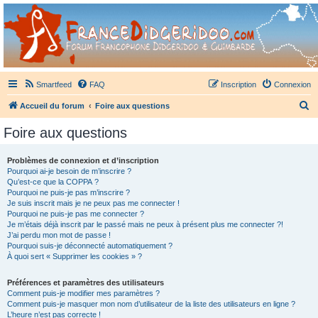
France Didgeridoo
Didgeridoo et Guimbarde sur France Didgeridoo - retrouvez la communauté.
Smartfeed
FAQ
Inscription
Connexion
R
Accueil du forum
Foire aux questions
e
Foire aux questions
c
h
Problèmes de connexion et d’inscription
Pourquoi ai-je besoin de m’inscrire ?
e
Qu’est-ce que la COPPA ?
r
Pourquoi ne puis-je pas m’inscrire ?
Je suis inscrit mais je ne peux pas me connecter !
c
Pourquoi ne puis-je pas me connecter ?
Je m’étais déjà inscrit par le passé mais ne peux à présent plus me connecter ?!
h
J’ai perdu mon mot de passe !
e
Pourquoi suis-je déconnecté automatiquement ?
À quoi sert « Supprimer les cookies » ?
r
Préférences et paramètres des utilisateurs
Comment puis-je modifier mes paramètres ?
Comment puis-je masquer mon nom d’utilisateur de la liste des utilisateurs en ligne ?
L’heure n’est pas correcte !