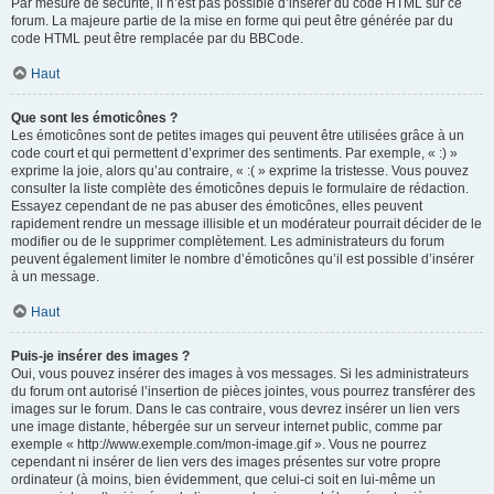
Par mesure de sécurité, il n’est pas possible d’insérer du code HTML sur ce
forum. La majeure partie de la mise en forme qui peut être générée par du
code HTML peut être remplacée par du BBCode.
Haut
Que sont les émoticônes ?
Les émoticônes sont de petites images qui peuvent être utilisées grâce à un
code court et qui permettent d’exprimer des sentiments. Par exemple, « :) »
exprime la joie, alors qu’au contraire, « :( » exprime la tristesse. Vous pouvez
consulter la liste complète des émoticônes depuis le formulaire de rédaction.
Essayez cependant de ne pas abuser des émoticônes, elles peuvent
rapidement rendre un message illisible et un modérateur pourrait décider de le
modifier ou de le supprimer complètement. Les administrateurs du forum
peuvent également limiter le nombre d’émoticônes qu’il est possible d’insérer
à un message.
Haut
Puis-je insérer des images ?
Oui, vous pouvez insérer des images à vos messages. Si les administrateurs
du forum ont autorisé l’insertion de pièces jointes, vous pourrez transférer des
images sur le forum. Dans le cas contraire, vous devrez insérer un lien vers
une image distante, hébergée sur un serveur internet public, comme par
exemple « http://www.exemple.com/mon-image.gif ». Vous ne pourrez
cependant ni insérer de lien vers des images présentes sur votre propre
ordinateur (à moins, bien évidemment, que celui-ci soit en lui-même un