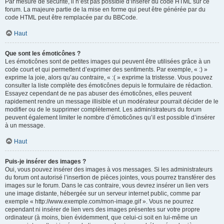
Par mesure de sécurité, il n’est pas possible d’insérer du code HTML sur ce
forum. La majeure partie de la mise en forme qui peut être générée par du
code HTML peut être remplacée par du BBCode.
Haut
Que sont les émoticônes ?
Les émoticônes sont de petites images qui peuvent être utilisées grâce à un
code court et qui permettent d’exprimer des sentiments. Par exemple, « :) »
exprime la joie, alors qu’au contraire, « :( » exprime la tristesse. Vous pouvez
consulter la liste complète des émoticônes depuis le formulaire de rédaction.
Essayez cependant de ne pas abuser des émoticônes, elles peuvent
rapidement rendre un message illisible et un modérateur pourrait décider de le
modifier ou de le supprimer complètement. Les administrateurs du forum
peuvent également limiter le nombre d’émoticônes qu’il est possible d’insérer
à un message.
Haut
Puis-je insérer des images ?
Oui, vous pouvez insérer des images à vos messages. Si les administrateurs
du forum ont autorisé l’insertion de pièces jointes, vous pourrez transférer des
images sur le forum. Dans le cas contraire, vous devrez insérer un lien vers
une image distante, hébergée sur un serveur internet public, comme par
exemple « http://www.exemple.com/mon-image.gif ». Vous ne pourrez
cependant ni insérer de lien vers des images présentes sur votre propre
ordinateur (à moins, bien évidemment, que celui-ci soit en lui-même un