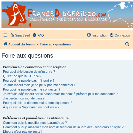
France Didgeridoo
Didgeridoo et Guimbarde sur France Didgeridoo - retrouvez la communauté.
Smartfeed
FAQ
Inscription
Connexion
R
Accueil du forum
Foire aux questions
e
Foire aux questions
c
h
Problèmes de connexion et d’inscription
Pourquoi ai-je besoin de m’inscrire ?
e
Qu’est-ce que la COPPA ?
r
Pourquoi ne puis-je pas m’inscrire ?
Je suis inscrit mais je ne peux pas me connecter !
c
Pourquoi ne puis-je pas me connecter ?
Je m’étais déjà inscrit par le passé mais ne peux à présent plus me connecter ?!
h
J’ai perdu mon mot de passe !
e
Pourquoi suis-je déconnecté automatiquement ?
À quoi sert « Supprimer les cookies » ?
r
Préférences et paramètres des utilisateurs
Comment puis-je modifier mes paramètres ?
Comment puis-je masquer mon nom d’utilisateur de la liste des utilisateurs en ligne ?
L’heure n’est pas correcte !