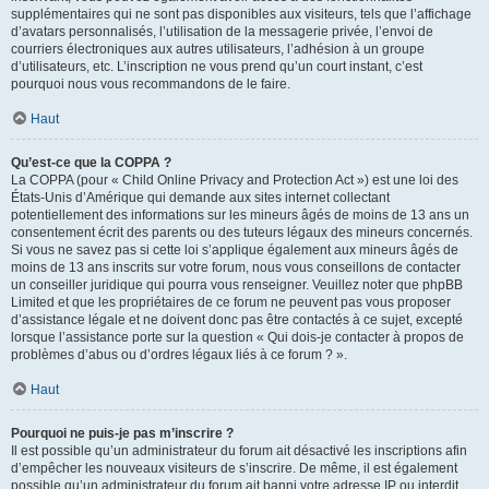
supplémentaires qui ne sont pas disponibles aux visiteurs, tels que l’affichage
d’avatars personnalisés, l’utilisation de la messagerie privée, l’envoi de
courriers électroniques aux autres utilisateurs, l’adhésion à un groupe
d’utilisateurs, etc. L’inscription ne vous prend qu’un court instant, c’est
pourquoi nous vous recommandons de le faire.
Haut
Qu’est-ce que la COPPA ?
La COPPA (pour « Child Online Privacy and Protection Act ») est une loi des
États-Unis d’Amérique qui demande aux sites internet collectant
potentiellement des informations sur les mineurs âgés de moins de 13 ans un
consentement écrit des parents ou des tuteurs légaux des mineurs concernés.
Si vous ne savez pas si cette loi s’applique également aux mineurs âgés de
moins de 13 ans inscrits sur votre forum, nous vous conseillons de contacter
un conseiller juridique qui pourra vous renseigner. Veuillez noter que phpBB
Limited et que les propriétaires de ce forum ne peuvent pas vous proposer
d’assistance légale et ne doivent donc pas être contactés à ce sujet, excepté
lorsque l’assistance porte sur la question « Qui dois-je contacter à propos de
problèmes d’abus ou d’ordres légaux liés à ce forum ? ».
Haut
Pourquoi ne puis-je pas m’inscrire ?
Il est possible qu’un administrateur du forum ait désactivé les inscriptions afin
d’empêcher les nouveaux visiteurs de s’inscrire. De même, il est également
possible qu’un administrateur du forum ait banni votre adresse IP ou interdit