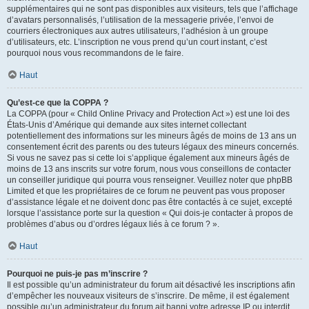
supplémentaires qui ne sont pas disponibles aux visiteurs, tels que l’affichage
d’avatars personnalisés, l’utilisation de la messagerie privée, l’envoi de
courriers électroniques aux autres utilisateurs, l’adhésion à un groupe
d’utilisateurs, etc. L’inscription ne vous prend qu’un court instant, c’est
pourquoi nous vous recommandons de le faire.
Haut
Qu’est-ce que la COPPA ?
La COPPA (pour « Child Online Privacy and Protection Act ») est une loi des
États-Unis d’Amérique qui demande aux sites internet collectant
potentiellement des informations sur les mineurs âgés de moins de 13 ans un
consentement écrit des parents ou des tuteurs légaux des mineurs concernés.
Si vous ne savez pas si cette loi s’applique également aux mineurs âgés de
moins de 13 ans inscrits sur votre forum, nous vous conseillons de contacter
un conseiller juridique qui pourra vous renseigner. Veuillez noter que phpBB
Limited et que les propriétaires de ce forum ne peuvent pas vous proposer
d’assistance légale et ne doivent donc pas être contactés à ce sujet, excepté
lorsque l’assistance porte sur la question « Qui dois-je contacter à propos de
problèmes d’abus ou d’ordres légaux liés à ce forum ? ».
Haut
Pourquoi ne puis-je pas m’inscrire ?
Il est possible qu’un administrateur du forum ait désactivé les inscriptions afin
d’empêcher les nouveaux visiteurs de s’inscrire. De même, il est également
possible qu’un administrateur du forum ait banni votre adresse IP ou interdit