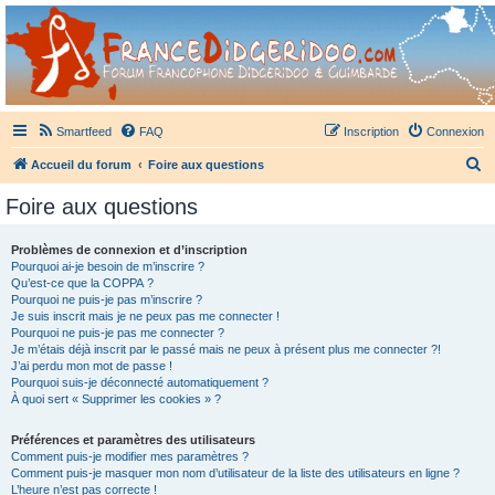
France Didgeridoo
Didgeridoo et Guimbarde sur France Didgeridoo - retrouvez la communauté.
Smartfeed
FAQ
Inscription
Connexion
R
Accueil du forum
Foire aux questions
e
Foire aux questions
c
h
Problèmes de connexion et d’inscription
Pourquoi ai-je besoin de m’inscrire ?
e
Qu’est-ce que la COPPA ?
r
Pourquoi ne puis-je pas m’inscrire ?
Je suis inscrit mais je ne peux pas me connecter !
c
Pourquoi ne puis-je pas me connecter ?
Je m’étais déjà inscrit par le passé mais ne peux à présent plus me connecter ?!
h
J’ai perdu mon mot de passe !
e
Pourquoi suis-je déconnecté automatiquement ?
À quoi sert « Supprimer les cookies » ?
r
Préférences et paramètres des utilisateurs
Comment puis-je modifier mes paramètres ?
Comment puis-je masquer mon nom d’utilisateur de la liste des utilisateurs en ligne ?
L’heure n’est pas correcte !