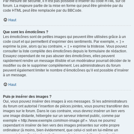
Par mesure de sécurité, il n’est pas possible d’insérer du code HTML sur ce
forum. La majeure partie de la mise en forme qui peut être générée par du
code HTML peut être remplacée par du BBCode.
Haut
Que sont les émoticônes ?
Les émoticônes sont de petites images qui peuvent être utilisées grâce à un
code court et qui permettent d’exprimer des sentiments. Par exemple, « :) »
exprime la joie, alors qu’au contraire, « :( » exprime la tristesse. Vous pouvez
consulter la liste complète des émoticônes depuis le formulaire de rédaction.
Essayez cependant de ne pas abuser des émoticônes, elles peuvent
rapidement rendre un message illisible et un modérateur pourrait décider de le
modifier ou de le supprimer complètement. Les administrateurs du forum
peuvent également limiter le nombre d’émoticônes qu’il est possible d’insérer
à un message.
Haut
Puis-je insérer des images ?
Oui, vous pouvez insérer des images à vos messages. Si les administrateurs
du forum ont autorisé l’insertion de pièces jointes, vous pourrez transférer des
images sur le forum. Dans le cas contraire, vous devrez insérer un lien vers
une image distante, hébergée sur un serveur internet public, comme par
exemple « http://www.exemple.com/mon-image.gif ». Vous ne pourrez
cependant ni insérer de lien vers des images présentes sur votre propre
ordinateur (à moins, bien évidemment, que celui-ci soit en lui-même un